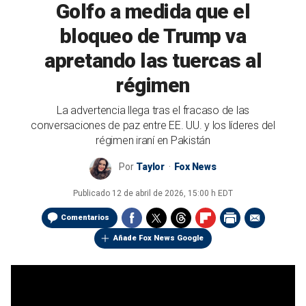
Golfo a medida que el
bloqueo de Trump va
apretando las tuercas al
régimen
La advertencia llega tras el fracaso de las
conversaciones de paz entre EE. UU. y los líderes del
régimen iraní en Pakistán
Por
Taylor
Fox News
Publicado
12 de abril de 2026, 15:00 h EDT
Comentarios
Añade Fox News Google