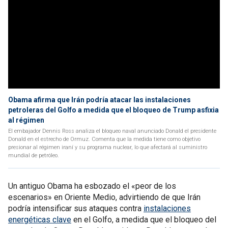
Obama afirma que Irán podría atacar las instalaciones
petroleras del Golfo a medida que el bloqueo de Trump asfixia
al régimen
El embajador Dennis Ross analiza el bloqueo naval anunciado Donald el presidente
Donald en el estrecho de Ormuz. Comenta que la medida tiene como objetivo
presionar al régimen iraní y su programa nuclear, lo que afectará al suministro
mundial de petróleo.
Un antiguo Obama ha esbozado el «peor de los
escenarios» en Oriente Medio, advirtiendo de que Irán
podría intensificar sus ataques contra
instalaciones
energéticas clave
en el Golfo, a medida que el bloqueo del