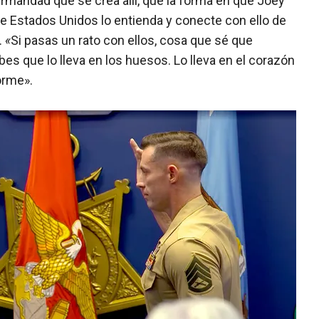
 hermandad que se crea allí, que la forma en que Joey
 de Estados Unidos lo entienda y conecte con ello de
.
«
Si pasas un rato con ellos, cosa que sé que
s que lo lleva en los huesos. Lo lleva en el corazón
orme».