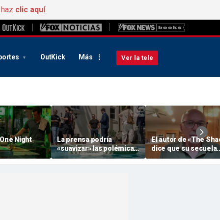
, haz
clic aquí
.
portes
OutKick
Más
Ver la tele
«One Night
La prensa podría
El autor de «The Sha
«suavizar» las polémicas
dice que su secuela
sobre El-Sayed y Piker
podría desatar otra
para que los demócratas
polémica en el mun
se hagan con el «
cristiano
Michigan », según un
organismo de control de
los medios