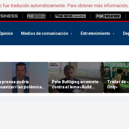
b fue traducido automáticamente. Para obtener más información
Opinión
Medios de comunicación
Entretenimiento
De
a prensa podría
Pete Buttigieg arremete
Tráiler de 
suavizar» las polémicas
contra el lema «Build
Only»
obre El-Sayed y Piker
Back Better» de « Biden »
ara que los demócratas
en medio de los rumores
e hagan con el «
sobre 2028
ichigan », según un
rganismo de control