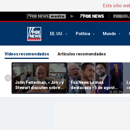
Esta sitio we
EE. UU.
Política
Mundo
Vídeos recomendados
Artículos recomendados
John Fetterman, « Jon » y
Fox News Lo más
L
Stewart discuten sobre
destacado - 5 de agosto
«
el apoyo a Israel
de 2026
s
p
s
M
o