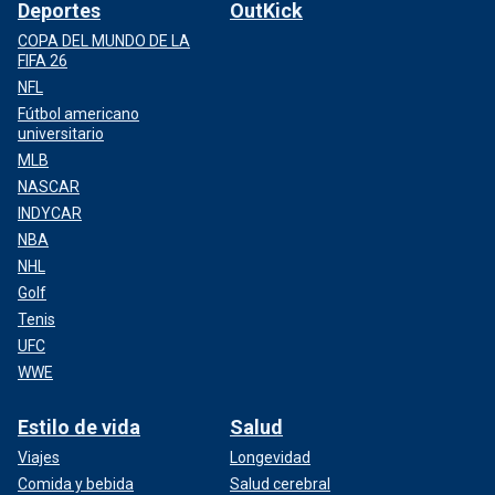
Deportes
OutKick
COPA DEL MUNDO DE LA
FIFA 26
NFL
Fútbol americano
universitario
MLB
NASCAR
INDYCAR
NBA
NHL
Golf
Tenis
UFC
WWE
Estilo de vida
Salud
Viajes
Longevidad
Comida y bebida
Salud cerebral