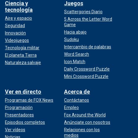
Ciencia y
Juegos
tecnología
Scattergories Diario
Aire y espacio
5 Across the Letter Word
Game
Seguridad
Hacia abajo
Innovación
Sudoku
Videojuegos
Intercambio de palabras
Tecnología militar
Word Search
El planeta Tierra
Icon Match
Naturaleza salvaje
Daily Crossword Puzzle
Mini Crossword Puzzle
Ver en directo
Acerca de
Programas de FOX News
Contáctanos
Programación
Empleo
Presentadores
Fox Around the World
Episodios completos
Anúnciate con nosotros
Ver vídeos
Relaciones con los
medios
Noticias