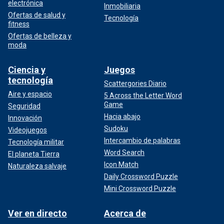
electrónica
Inmobiliaria
Ofertas de salud y
Tecnología
fitness
Ofertas de belleza y
moda
Ciencia y
Juegos
tecnología
Scattergories Diario
Aire y espacio
5 Across the Letter Word
Game
Seguridad
Hacia abajo
Innovación
Sudoku
Videojuegos
Intercambio de palabras
Tecnología militar
Word Search
El planeta Tierra
Icon Match
Naturaleza salvaje
Daily Crossword Puzzle
Mini Crossword Puzzle
Ver en directo
Acerca de