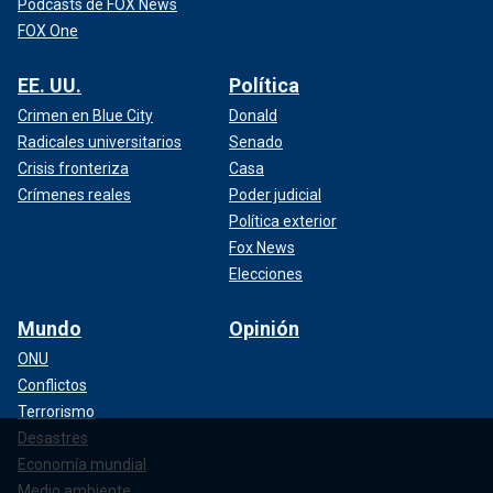
Podcasts de FOX News
FOX One
EE. UU.
Política
Crimen en Blue City
Donald
Radicales universitarios
Senado
Crisis fronteriza
Casa
Crímenes reales
Poder judicial
Política exterior
Fox News
Elecciones
Mundo
Opinión
ONU
Conflictos
Terrorismo
Desastres
Economía mundial
Medio ambiente