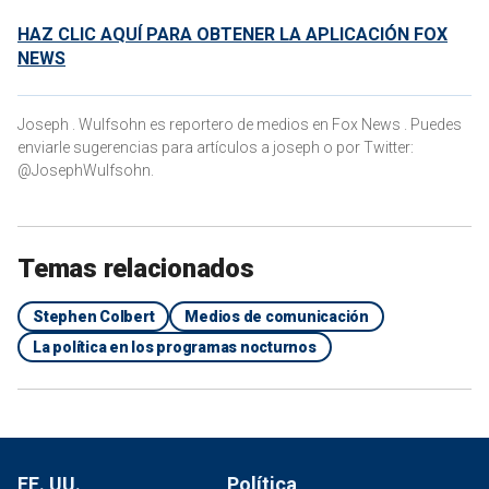
HAZ CLIC AQUÍ PARA OBTENER LA APLICACIÓN FOX
NEWS
Joseph . Wulfsohn es reportero de medios en Fox News . Puedes
enviarle sugerencias para artículos a joseph o por Twitter:
@JosephWulfsohn.
Temas relacionados
Stephen Colbert
Medios de comunicación
La política en los programas nocturnos
EE. UU.
Política