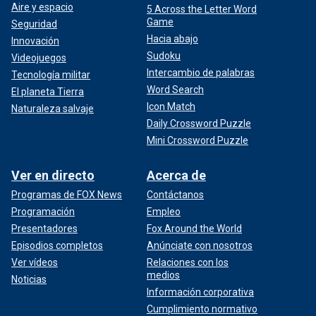
Aire y espacio
5 Across the Letter Word
Game
Seguridad
Hacia abajo
Innovación
Sudoku
Videojuegos
Intercambio de palabras
Tecnología militar
Word Search
El planeta Tierra
Icon Match
Naturaleza salvaje
Daily Crossword Puzzle
Mini Crossword Puzzle
Ver en directo
Acerca de
Programas de FOX News
Contáctanos
Programación
Empleo
Presentadores
Fox Around the World
Episodios completos
Anúnciate con nosotros
Ver vídeos
Relaciones con los
medios
Noticias
Información corporativa
Cumplimiento normativo