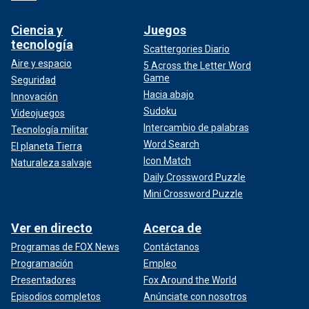
Ciencia y
Juegos
tecnología
Scattergories Diario
Aire y espacio
5 Across the Letter Word
Game
Seguridad
Hacia abajo
Innovación
Sudoku
Videojuegos
Intercambio de palabras
Tecnología militar
Word Search
El planeta Tierra
Icon Match
Naturaleza salvaje
Daily Crossword Puzzle
Mini Crossword Puzzle
Ver en directo
Acerca de
Programas de FOX News
Contáctanos
Programación
Empleo
Presentadores
Fox Around the World
Episodios completos
Anúnciate con nosotros