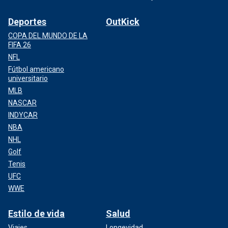
Deportes
OutKick
COPA DEL MUNDO DE LA
FIFA 26
NFL
Fútbol americano
universitario
MLB
NASCAR
INDYCAR
NBA
NHL
Golf
Tenis
UFC
WWE
Estilo de vida
Salud
Viajes
Longevidad