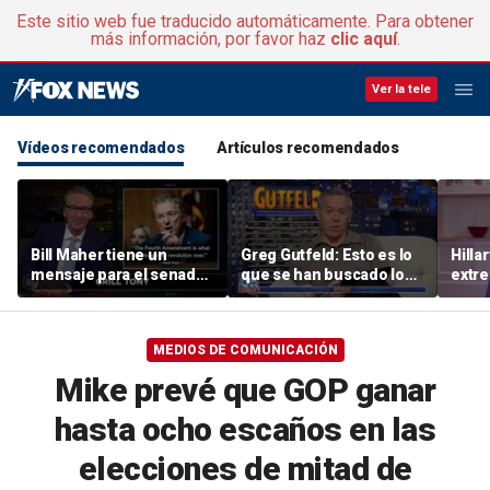
Este sitio web fue traducido automáticamente. Para obtener
más información, por favor haz
clic aquí
.
Ver la tele
Vídeos recomendados
Artículos recomendados
Bill Maher tiene un
Greg Gutfeld: Esto es lo
Hillar
mensaje para el senador
que se han buscado los
extre
Rand Paul después de
demócratas
apoye
que este haya hecho
mode
público el diario privado
MEDIOS DE COMUNICACIÓN
de Fauci
Mike prevé que GOP ganar
hasta ocho escaños en las
elecciones de mitad de