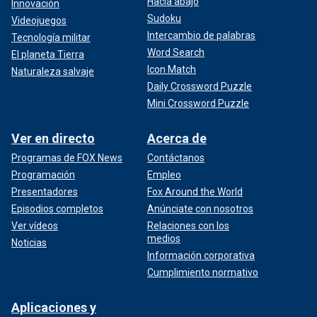
Hacia abajo
Innovación
Sudoku
Videojuegos
Intercambio de palabras
Tecnología militar
Word Search
El planeta Tierra
Icon Match
Naturaleza salvaje
Daily Crossword Puzzle
Mini Crossword Puzzle
Ver en directo
Acerca de
Programas de FOX News
Contáctanos
Programación
Empleo
Presentadores
Fox Around the World
Episodios completos
Anúnciate con nosotros
Ver vídeos
Relaciones con los
medios
Noticias
Información corporativa
Cumplimiento normativo
Aplicaciones y