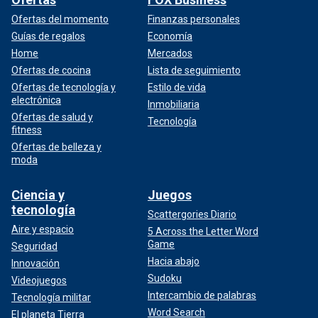
Ofertas del momento
Finanzas personales
Guías de regalos
Economía
Home
Mercados
Ofertas de cocina
Lista de seguimiento
Ofertas de tecnología y
Estilo de vida
electrónica
Inmobiliaria
Ofertas de salud y
Tecnología
fitness
Ofertas de belleza y
moda
Ciencia y
Juegos
tecnología
Scattergories Diario
Aire y espacio
5 Across the Letter Word
Game
Seguridad
Hacia abajo
Innovación
Sudoku
Videojuegos
Intercambio de palabras
Tecnología militar
Word Search
El planeta Tierra