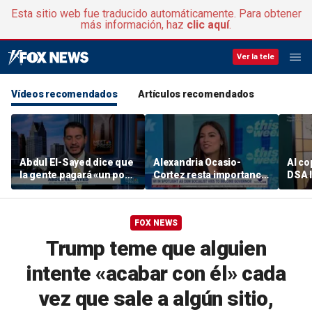
Esta sitio web fue traducido automáticamente. Para obtener
más información, haz
clic aquí
.
Ver la tele
Vídeos recomendados
Artículos recomendados
Abdul El-Sayed dice que
Alexandria Ocasio-
Al co
la gente pagará «un poco
Cortez resta importancia
DSA l
más de impuestos» para
a las polémicas sobre el
plan 
la sanidad universal
socialismo y añade: «Lo
millo
de “Woke 1” fue una
saci
FOX NEWS
locura»
Trump teme que alguien
intente «acabar con él» cada
vez que sale a algún sitio,