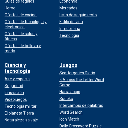
Guías de regalos
Economía
Home
Mercados
Ofertas de cocina
Lista de seguimiento
Ofertas de tecnología y
Estilo de vida
electrónica
Inmobiliaria
Ofertas de salud y
Tecnología
fitness
Ofertas de belleza y
moda
Ciencia y
Juegos
tecnología
Scattergories Diario
Aire y espacio
5 Across the Letter Word
Game
Seguridad
Hacia abajo
Innovación
Sudoku
Videojuegos
Intercambio de palabras
Tecnología militar
Word Search
El planeta Tierra
Icon Match
Naturaleza salvaje
Daily Crossword Puzzle