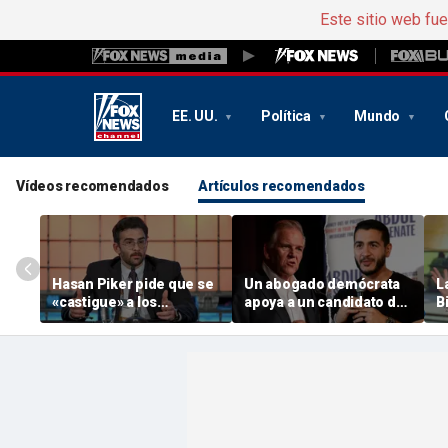
Este sitio web fu
EE. UU.
Política
Mundo
Vídeos recomendados
Artículos recomendados
Hasan Piker pide que se
Un abogado demócrata
L
«castigue» a los
apoya a un candidato de
B
demócratas que se
« GOP » en la carrera por
l
oponen a Abdul El-
la « Michigan » contra El-
c
Sayed
Sayed, «abandonando el
q
barco» de los «chiflados»
de su partido