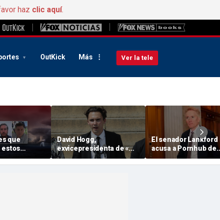
favor haz
clic aquí
.
portes
OutKick
Más
Ver la tele
es que
David Hogg,
El senador Lankford
 estos
exvicepresidenta de «
acusa a Pornhub de
socialistas
DNC », dice que los
«aprovecharse de lo
 una
demócratas moderados
niños» en una carta 
a aterradora
«no tienen los valores
dura
adecuados»