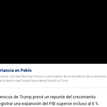
rtancia en Pekín
programa «Sunday Morning Futures» para hablar de la resistencia de la economía
del próximo viaje Donald presidente Donald a China.
ómicos de Trump prevé un repunte del crecimiento
registrar una expansión del PIB superior incluso al 6 %