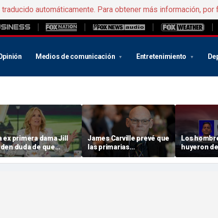
e traducido automáticamente. Para obtener más información, por 
Opinión
Medios de comunicación
Entretenimiento
De
a ex primera dama Jill
James Carville prevé que
Los hombr
iden duda de que
las primarias
huyeron de
legue a ver a una mujer
demócratas de 2028
regímenes 
omo presidenta en lo
pondrán a prueba la
nos lanzan
ue le queda de vida
verdadera fuerza del ala
advertenci
socialista del partido