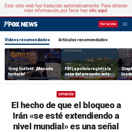
Este sitio web fue traducido automáticamente. Para obtener
más información, por favor haz
clic aquí
.
Ver la tele
Vídeos recomendados
Artículos recomendados
Greg Gutfeld: ¡Menuda
FBI La policía registra la
Steph
tontería!
casa del presunto autor
los d
de un intento de
perm
asesinato detenido a las
el c
afueras del campo de
OPINIÓN
golf « California » de
Trumpgolf
El hecho de que el bloqueo a
Irán «se esté extendiendo a
nivel mundial» es una señal