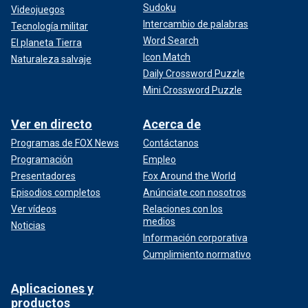
Sudoku
Videojuegos
Intercambio de palabras
Tecnología militar
Word Search
El planeta Tierra
Icon Match
Naturaleza salvaje
Daily Crossword Puzzle
Mini Crossword Puzzle
Ver en directo
Acerca de
Programas de FOX News
Contáctanos
Programación
Empleo
Presentadores
Fox Around the World
Episodios completos
Anúnciate con nosotros
Ver vídeos
Relaciones con los
medios
Noticias
Información corporativa
Cumplimiento normativo
Aplicaciones y
productos