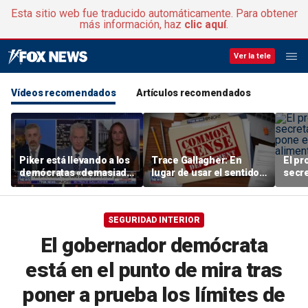
Esta sitio web fue traducido automáticamente. Para obtener
más información, haz
clic aquí
.
Ver la tele
Vídeos recomendados
Artículos recomendados
Piker está llevando a los
Trace Gallagher: En
El pr
demócratas «demasiado
lugar de usar el sentido
secre
al límite»: Joel Pollak
común, Kamala Harris
pone 
optando por el «sentido
alime
comunista»
SEGURIDAD INTERIOR
El gobernador demócrata
está en el punto de mira tras
poner a prueba los límites de