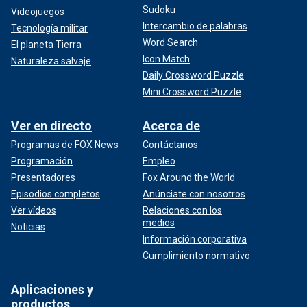
Sudoku
Videojuegos
Intercambio de palabras
Tecnología militar
Word Search
El planeta Tierra
Icon Match
Naturaleza salvaje
Daily Crossword Puzzle
Mini Crossword Puzzle
Ver en directo
Acerca de
Programas de FOX News
Contáctanos
Programación
Empleo
Presentadores
Fox Around the World
Episodios completos
Anúnciate con nosotros
Ver vídeos
Relaciones con los
medios
Noticias
Información corporativa
Cumplimiento normativo
Aplicaciones y
productos