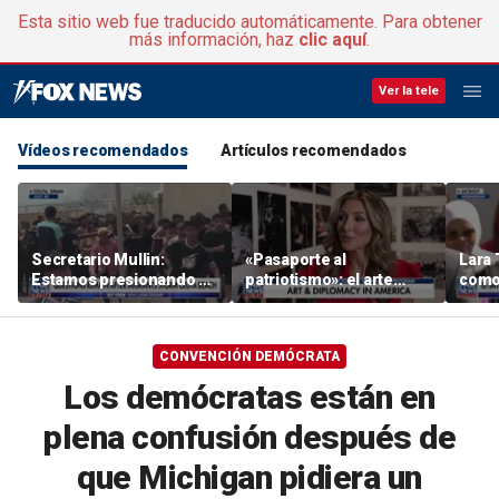
Esta sitio web fue traducido automáticamente. Para obtener
más información, haz
clic aquí
.
Ver la tele
Vídeos recomendados
Artículos recomendados
Secretario Mullin:
«Pasaporte al
Lara 
Estamos presionando a
patriotismo»: el arte
como 
los terroristas por mar,
como herramienta
quisi
aire y tierra
diplomática
Roger
sena
CONVENCIÓN DEMÓCRATA
Los demócratas están en
plena confusión después de
que Michigan pidiera un