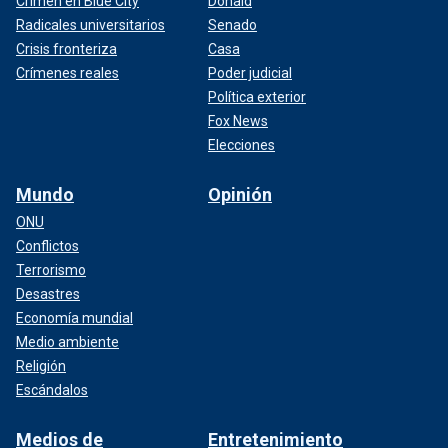
Crimen en Blue City
Donald
Radicales universitarios
Senado
Crisis fronteriza
Casa
Crímenes reales
Poder judicial
Política exterior
Fox News
Elecciones
Mundo
Opinión
ONU
Conflictos
Terrorismo
Desastres
Economía mundial
Medio ambiente
Religión
Escándalos
Medios de
Entretenimiento