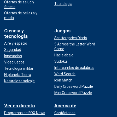
Ofertas de salud y
Tecnología
fitness
Ofertas de belleza y
moda
Ciencia y
Juegos
tecnología
Scattergories Diario
Aire y espacio
5 Across the Letter Word
Game
Seguridad
Hacia abajo
Innovación
Sudoku
Videojuegos
Intercambio de palabras
Tecnología militar
Word Search
El planeta Tierra
Icon Match
Naturaleza salvaje
Daily Crossword Puzzle
Mini Crossword Puzzle
Ver en directo
Acerca de
Programas de FOX News
Contáctanos