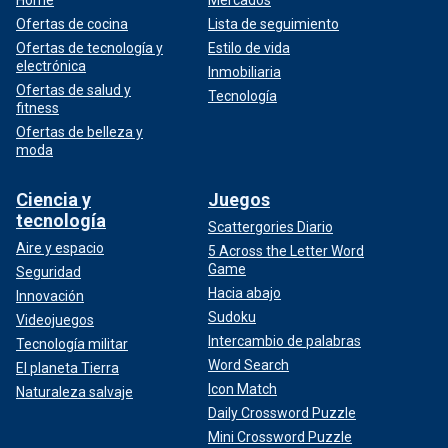
Ofertas de cocina
Lista de seguimiento
Ofertas de tecnología y
Estilo de vida
electrónica
Inmobiliaria
Ofertas de salud y
Tecnología
fitness
Ofertas de belleza y
moda
Ciencia y
Juegos
tecnología
Scattergories Diario
Aire y espacio
5 Across the Letter Word
Game
Seguridad
Hacia abajo
Innovación
Sudoku
Videojuegos
Intercambio de palabras
Tecnología militar
Word Search
El planeta Tierra
Icon Match
Naturaleza salvaje
Daily Crossword Puzzle
Mini Crossword Puzzle