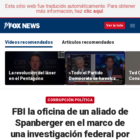
Esta sitio web fue traducido automáticamente. Para obtener
más información, haz
clic aquí
.
Ver la tele
Vídeos recomendados
Artículos recomendados
La revolución del láser
«Todo el Partido
Ted C
en el Pentágono
Demócrata se ha volcado
Const
en el socialismo», dice
resp
Michael Knowles
CORRUPCIÓN POLÍTICA
FBI la oficina de un aliado de
Spanberger en el marco de
una investigación federal por