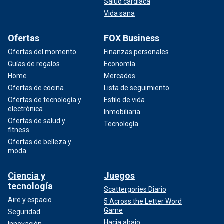
Salud cardíaca
Vida sana
Ofertas
FOX Business
Ofertas del momento
Finanzas personales
Guías de regalos
Economía
Home
Mercados
Ofertas de cocina
Lista de seguimiento
Ofertas de tecnología y
Estilo de vida
electrónica
Inmobiliaria
Ofertas de salud y
Tecnología
fitness
Ofertas de belleza y
moda
Ciencia y
Juegos
tecnología
Scattergories Diario
Aire y espacio
5 Across the Letter Word
Game
Seguridad
Hacia abajo
Innovación