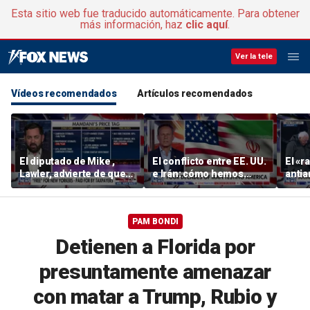
Esta sitio web fue traducido automáticamente. Para obtener
más información, haz
clic aquí
.
Ver la tele
Vídeos recomendados
Artículos recomendados
El diputado de Mike ,
El conflicto entre EE. UU.
El «ra
Lawler, advierte de que
e Irán: cómo hemos
anti
los socialistas radicales
llegado hasta aquí
tiene
se están haciendo con el
resp
control del Partido
PAM BONDI
Demócrata
Detienen a Florida por
presuntamente amenazar
con matar a Trump, Rubio y