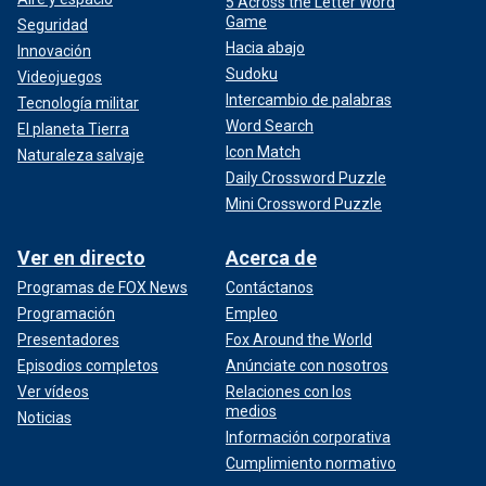
5 Across the Letter Word
Game
Seguridad
Hacia abajo
Innovación
Sudoku
Videojuegos
Intercambio de palabras
Tecnología militar
Word Search
El planeta Tierra
Icon Match
Naturaleza salvaje
Daily Crossword Puzzle
Mini Crossword Puzzle
Ver en directo
Acerca de
Programas de FOX News
Contáctanos
Programación
Empleo
Presentadores
Fox Around the World
Episodios completos
Anúnciate con nosotros
Ver vídeos
Relaciones con los
medios
Noticias
Información corporativa
Cumplimiento normativo