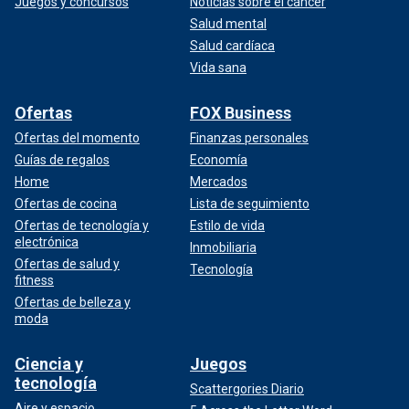
Juegos y concursos
Noticias sobre el cáncer
Salud mental
Salud cardíaca
Vida sana
Ofertas
FOX Business
Ofertas del momento
Finanzas personales
Guías de regalos
Economía
Home
Mercados
Ofertas de cocina
Lista de seguimiento
Ofertas de tecnología y
Estilo de vida
electrónica
Inmobiliaria
Ofertas de salud y
Tecnología
fitness
Ofertas de belleza y
moda
Ciencia y
Juegos
tecnología
Scattergories Diario
Aire y espacio