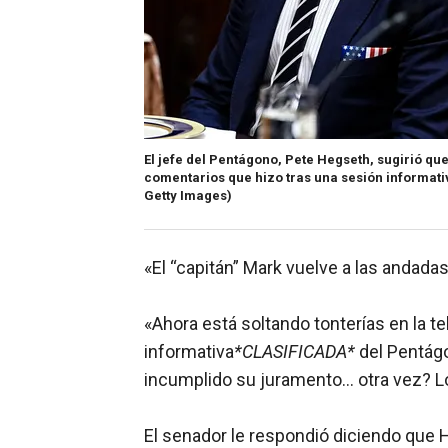
El jefe del Pentágono, Pete Hegseth, sugirió q
comentarios que hizo tras una sesión informativ
Getty Images)
«El “capitán” Mark vuelve a las andada
«Ahora está soltando tonterías en la t
informativa
*CLASIFICADA*
del Pentágo
incumplido su juramento… otra vez? L
El senador le respondió diciendo que 