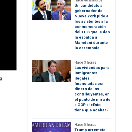
Hace 40 minutos
Un candidato a
gobernador de
Nueva York pide a
los asistentes a la
conmemoración
del 11-S que le den
la espalda a
Mamdani durante
la ceremonia
Hace 3 horas
Las viviendas para
inmigrantes
a
ilegales
financiadas con
dinero de los
contribuyentes, en
el punto de mira de
« GOP »: «Esto
tiene que acabar»
Hace 5 horas
Trump arremete