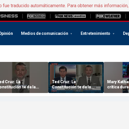
b fue traducido automáticamente. Para obtener más información
Opinión
Medios de comunicación
Entretenimiento
De
ed Cruz: La
Ted Cruz: La
Mary Katha
onstitución te da la
Constitución te da la
critica dur
espuesta
respuesta
propuesta 
radical de 
de Yale