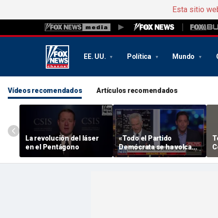
Esta sitio we
EE. UU.
Política
Mundo
Vídeos recomendados
Artículos recomendados
La revolución del láser
«Todo el Partido
T
en el Pentágono
Demócrata se ha volcado
C
en el socialismo», dice
r
Michael Knowles