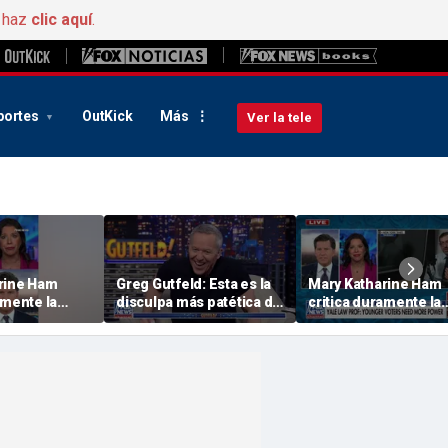
, haz
clic aquí
.
portes
OutKick
Más
Ver la tele
rine Ham
Greg Gutfeld: Esta es la
Mary Katharine Ham
amente la
disculpa más patética de
critica duramente la
electoral
la historia
propuesta electoral
un profesor
radical de un profes
de Yale