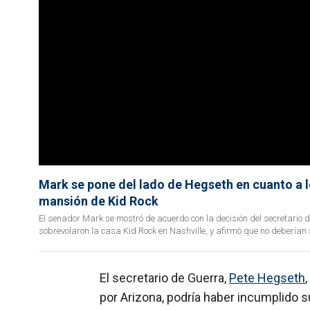
Mark se pone del lado de Hegseth en cuanto a le
mansión de Kid Rock
El senador Mark se mostró de acuerdo con la decisión del secretario de
sobrevolaron la casa Kid Rock en Nashville, y afirmó que no deberían
El secretario de Guerra,
Pete Hegseth
por Arizona, podría haber incumplido 