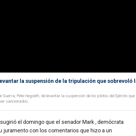
vantar la suspensión de la tripulación que sobrevoló l
 Guerra, Pete Hegseth, de levantar la suspensión de los pilotos del Ejército que
 ser sancionados.
, sugirió el domingo que el senador Mark , demócrata
su juramento con los comentarios que hizo a un