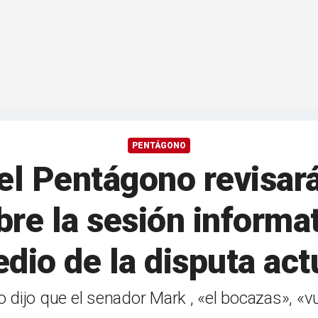
PENTÁGONO
el Pentágono revisará
re la sesión informat
dio de la disputa act
o dijo que el senador Mark , «el bocazas», «