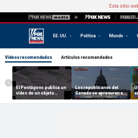
Esta sitio we
EE. UU.
Política
Mundo
Vídeos recomendados
Artículos recomendados
El Pentágono publica un
Los republicanos del
U
vídeo de un objeto
Senado se apresuran a
a
volador misterioso (UAP)
abordar sus prioridades
ó
antes del receso de
T
agosto
d
f