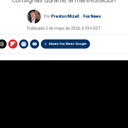
consignas durante la manifestación
Por
Preston Mizell
Fox News
Publicado
2 de mayo de 2026, 6:59 h EDT
Añade Fox News Google