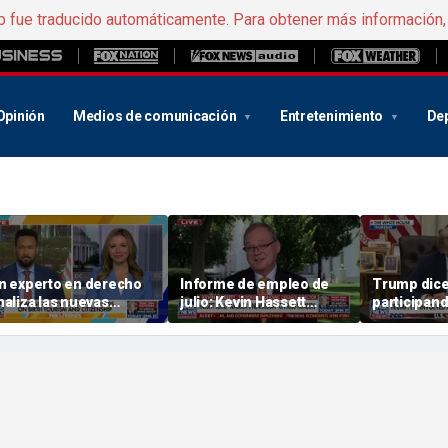
b fue traducido automáticamente. Para obtener más información
Opinión
Medios de comunicación
Entretenimiento
De
n experto en derecho
Informe de empleo de
Trump dice
naliza las nuevas
julio: Kevin Hassett
participand
rdenes ejecutivas de
reacciona ante la caída
negociacio
rump sobre el «turismo
de la tasa de desempleo
en medio d
e maternidad
al 4,1 %
tensiones 
raudulento»
Medio