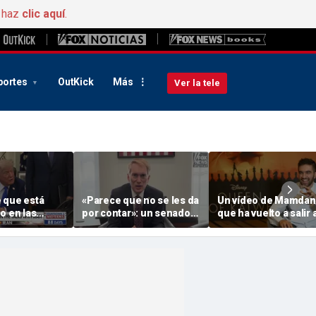
, haz
clic aquí
.
portes
OutKick
Más
Ver la tele
 que está
«Parece que no se les da
Un vídeo de Mamdan
o en las
por contar»: un senador
que ha vuelto a salir a
nes con Irán
arremete contra los
luz desata una reacc
e las
estados en los que el
conservadora por su
en Oriente
recuento de votos se
acento
alarga durante semanas