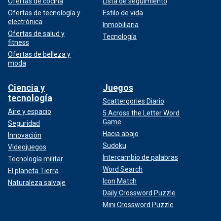
Ofertas de cocina
Lista de seguimiento
Ofertas de tecnología y
Estilo de vida
electrónica
Inmobiliaria
Ofertas de salud y
Tecnología
fitness
Ofertas de belleza y
moda
Ciencia y
Juegos
tecnología
Scattergories Diario
Aire y espacio
5 Across the Letter Word
Game
Seguridad
Hacia abajo
Innovación
Sudoku
Videojuegos
Intercambio de palabras
Tecnología militar
Word Search
El planeta Tierra
Icon Match
Naturaleza salvaje
Daily Crossword Puzzle
Mini Crossword Puzzle