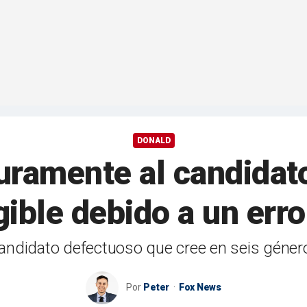
DONALD
duramente al candidat
gible debido a un erro
candidato defectuoso que cree en seis géner
Por
Peter
Fox News