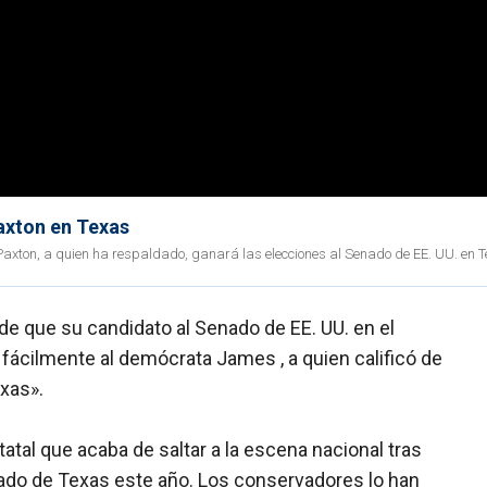
Paxton en Texas
Paxton, a quien ha respaldado, ganará las elecciones al Senado de EE. UU. en 
e que su candidato al Senado de EE. UU. en el
rá fácilmente al demócrata James , a quien calificó de
xas».
atal que acaba de saltar a la escena nacional tras
ado de Texas este año. Los conservadores lo han