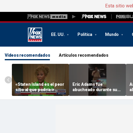
Esta sitio we
EE. UU.
Política
Mundo
Vídeos recomendados
Artículos recomendados
«Staten Island es el peor
Eric Adams fue
A
sitio al que podría ir
abucheado durante su
a
Mamdani», dice el exjefe
presentación sobre el
p
de departamento de la
centro de datos
a
Policía de Nueva York