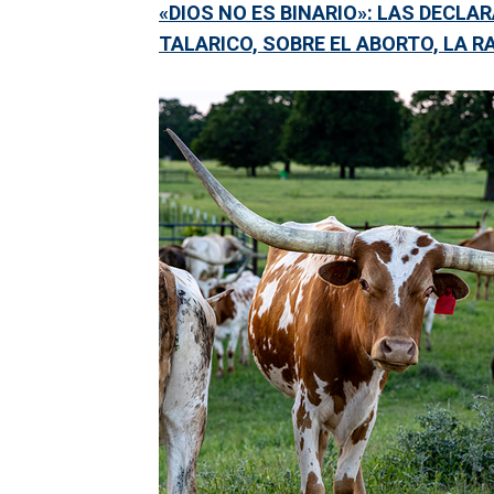
«DIOS NO ES BINARIO»: LAS DECLA
TALARICO, SOBRE EL ABORTO, LA R