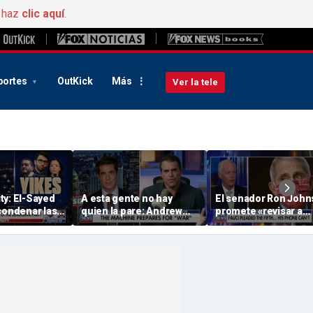
, haz
clic aquí
.
portes
OutKick
Más
Ver la tele
ty: El-Sayed
A esta gente no hay
El senador Ron Joh
condenar las
quien la pare: Andrew
promete «revisar a
radicales» de
Kolvet
fondo» el móvil del Dr
r
Fauci a medida que
avanza la investigaci