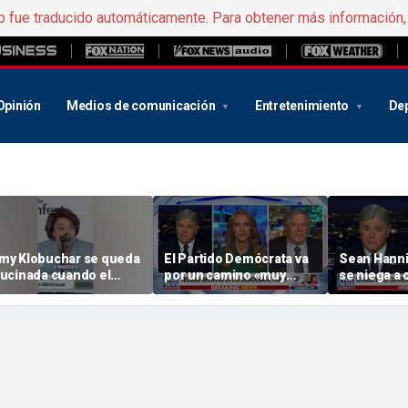
b fue traducido automáticamente. Para obtener más información
Opinión
Medios de comunicación
Entretenimiento
De
my Klobuchar se queda
El Partido Demócrata va
Sean Hanni
lucinada cuando el
por un camino «muy
se niega a 
úblico estalla en
destructivo»: un
«creencias 
bucheos: «¡Vaya!»
exasesor de Clinton
Hasan Pike