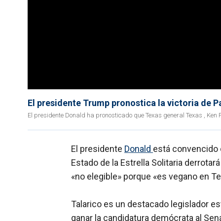
El presidente Trump pronostica la victoria de 
El presidente Donald ha pronosticado que Texas general Texas , Ken 
El presidente
Donald
está convencido d
Estado de la Estrella Solitaria derrota
«no elegible» porque «es vegano en Te
Talarico es un destacado legislador est
ganar la candidatura demócrata al Sen