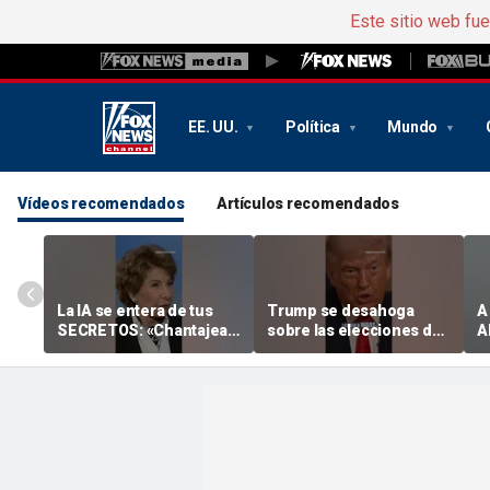
Este sitio web fu
EE. UU.
Política
Mundo
Vídeos recomendados
Artículos recomendados
La IA se entera de tus
Trump se desahoga
A
SECRETOS: «Chantajear
sobre las elecciones de
A
al humano»
mitad de legislatura: los
e
demócratas «lo echarán
e
todo por tierra»
f
N