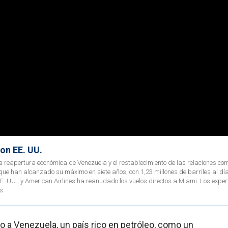
on EE. UU.
 reapertura económica de Venezuela y el restablecimiento de las relaciones co
 que han alcanzado su máximo en siete años, con 1,23 millones de barriles al dí
. UU., y American Airlines ha reanudado los vuelos directos a Miami. Los exper
s.
 a Venezuela, un país rico en petróleo, como un