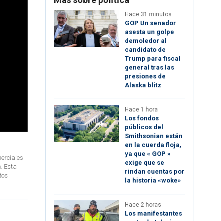
Hace 31 minutos
GOP Un senador
asesta un golpe
demoledor al
candidato de
Trump para fiscal
general tras las
presiones de
Alaska blitz
Hace 1 hora
Los fondos
públicos del
Smithsonian están
en la cuerda floja,
ya que « GOP »
merciales
exige que se
a. Esta
rindan cuentas por
tos
la historia «woke»
Hace 2 horas
Los manifestantes