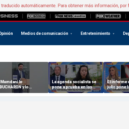
e traducido automáticamente. Para obtener más información, por 
Opinión
Medios de comunicación
Entretenimiento
De
 Mamdani lo
La agenda socialista se
El informe
BUCHARON y lo
pone a prueba en los
julio pone 
charon del escenario
estados indecisos
en el punto
n una celebración a
avor de la policía en
ueva York