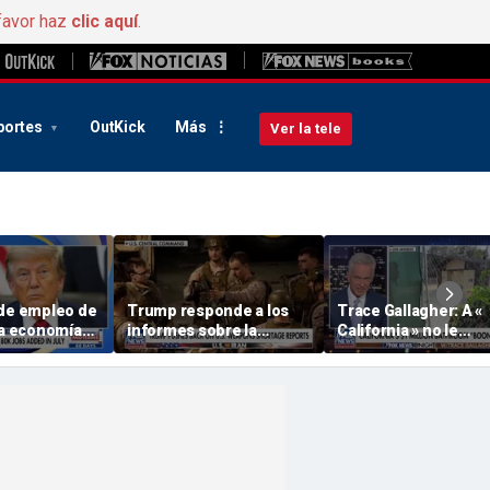
favor haz
clic aquí
.
portes
OutKick
Más
Ver la tele
 de empleo de
Trump responde a los
Trace Gallagher: A «
la economía
informes sobre la
California » no le
 de mira
escasez de armas en EE.
importan los impues
UU.
el fraude, los abusos
los baños