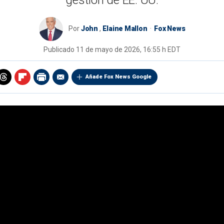
gestión de EE. UU.
Por
John
,
Elaine Mallon
Fox News
Publicado
11 de mayo de 2026, 16:55 h EDT
Añade Fox News Google