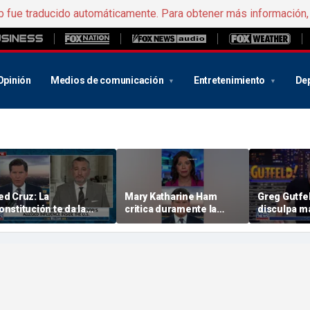
b fue traducido automáticamente. Para obtener más información
Opinión
Medios de comunicación
Entretenimiento
De
ed Cruz: La
Mary Katharine Ham
Greg Gutfel
onstitución te da la
critica duramente la
disculpa má
espuesta
propuesta electoral
la historia
radical de un profesor
de Yale