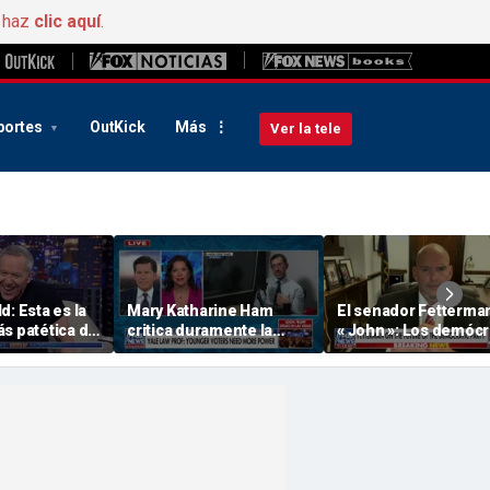
, haz
clic aquí
.
portes
OutKick
Más
Ver la tele
d: Esta es la
Mary Katharine Ham
El senador Fetterman
s patética de
critica duramente la
« John »: Los demócr
propuesta electoral
tienen «miedo» a la
radical de un profesor
extrema izquierda
de Yale