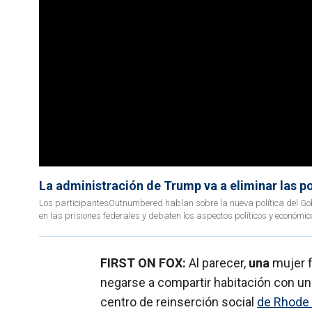
La administración de Trump va a eliminar las pol
Los participantesOutnumbered hablan sobre la nueva política del Gob
en las prisiones federales y debaten los aspectos políticos y económic
FIRST ON FOX:
Al parecer,
una
mujer f
negarse a compartir habitación con un
centro de reinserción social
de Rhode 