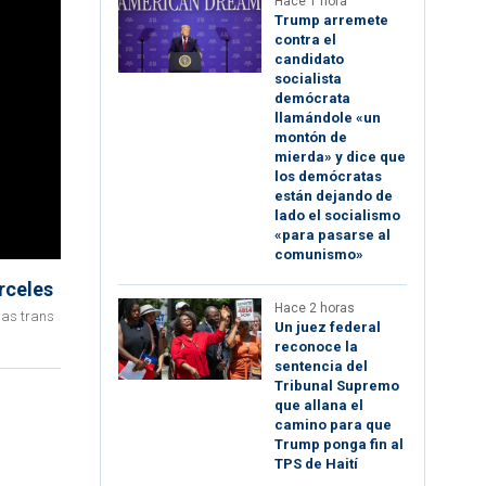
Hace 1 hora
Trump arremete
contra el
candidato
socialista
demócrata
llamándole «un
montón de
mierda» y dice que
los demócratas
están dejando de
lado el socialismo
«para pasarse al
comunismo»
árceles
Hace 2 horas
nas trans
Un juez federal
reconoce la
sentencia del
Tribunal Supremo
que allana el
camino para que
Trump ponga fin al
TPS de Haití