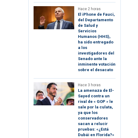
Hace 2 horas
El iPhone de Fauci,
del Departamento
de Salud y
Servicios
Humanos (HHS),
ha sido entregado
a los
investigadores del
Senado ante la
inminente votación
sobre el desacato
Hace 3 horas
La amenaza de El-
Sayed contra un
rival de « GOP » le
sale por la culata,
ya que los
conservadores
sacan a relucir
pruebas: «¿Está
Dubái en Florida?»