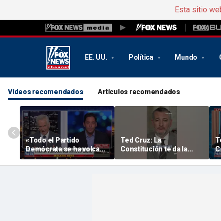
Esta sitio we
EE. UU.
Política
Mundo
Vídeos recomendados
Artículos recomendados
«Todo el Partido
Ted Cruz: La
T
Demócrata se ha volcado
Constitución te da la
C
en el socialismo», dice
respuesta
r
Michael Knowles