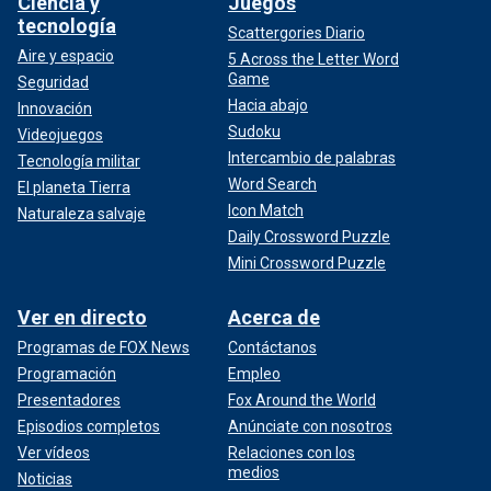
Ciencia y
Juegos
tecnología
Scattergories Diario
Aire y espacio
5 Across the Letter Word
Game
Seguridad
Hacia abajo
Innovación
Sudoku
Videojuegos
Intercambio de palabras
Tecnología militar
Word Search
El planeta Tierra
Icon Match
Naturaleza salvaje
Daily Crossword Puzzle
Mini Crossword Puzzle
Ver en directo
Acerca de
Programas de FOX News
Contáctanos
Programación
Empleo
Presentadores
Fox Around the World
Episodios completos
Anúnciate con nosotros
Ver vídeos
Relaciones con los
medios
Noticias