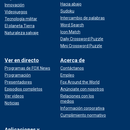
Hacia abajo
Innovación
Sudoku
Videojuegos
Intercambio de palabras
Tecnología militar
Word Search
El planeta Tierra
Icon Match
Naturaleza salvaje
Daily Crossword Puzzle
Mini Crossword Puzzle
Ver en directo
Acerca de
Programas de FOX News
Contáctanos
Programación
Empleo
Presentadores
Fox Around the World
Episodios completos
Anúnciate con nosotros
Ver vídeos
Relaciones con los
medios
Noticias
Información corporativa
Cumplimiento normativo
Aplicaciones y