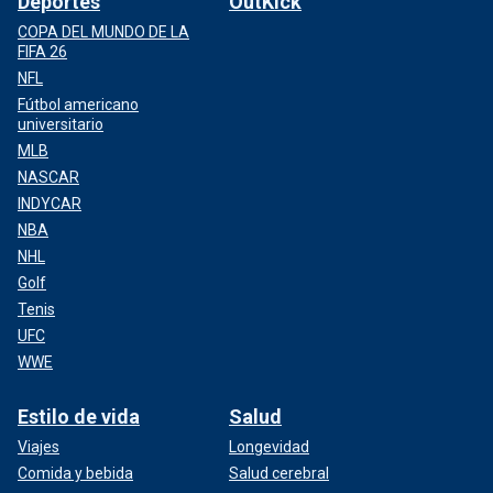
Deportes
OutKick
COPA DEL MUNDO DE LA
FIFA 26
NFL
Fútbol americano
universitario
MLB
NASCAR
INDYCAR
NBA
NHL
Golf
Tenis
UFC
WWE
Estilo de vida
Salud
Viajes
Longevidad
Comida y bebida
Salud cerebral