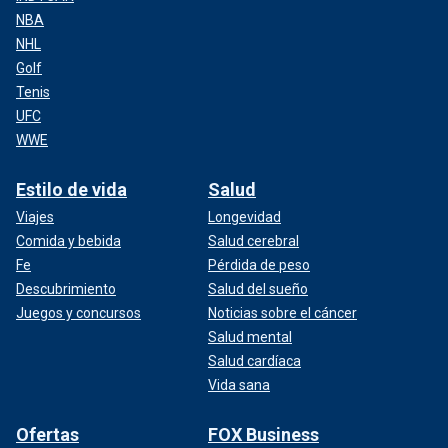
NBA
NHL
Golf
Tenis
UFC
WWE
Estilo de vida
Salud
Viajes
Longevidad
Comida y bebida
Salud cerebral
Fe
Pérdida de peso
Descubrimiento
Salud del sueño
Juegos y concursos
Noticias sobre el cáncer
Salud mental
Salud cardíaca
Vida sana
Ofertas
FOX Business