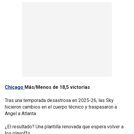
Chicago
Más/Menos de 18,5 victorias
Tras una temporada desastrosa en 2025-26, las Sky
hicieron cambios en el cuerpo técnico y traspasaron a
Angel a Atlanta.
¿El resultado? Una plantilla renovada que espera volver a
los playoffs.