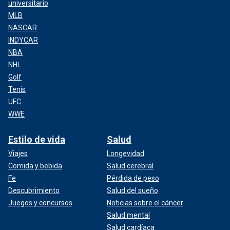
universitario
MLB
NASCAR
INDYCAR
NBA
NHL
Golf
Tenis
UFC
WWE
Estilo de vida
Salud
Viajes
Longevidad
Comida y bebida
Salud cerebral
Fe
Pérdida de peso
Descubrimiento
Salud del sueño
Juegos y concursos
Noticias sobre el cáncer
Salud mental
Salud cardíaca