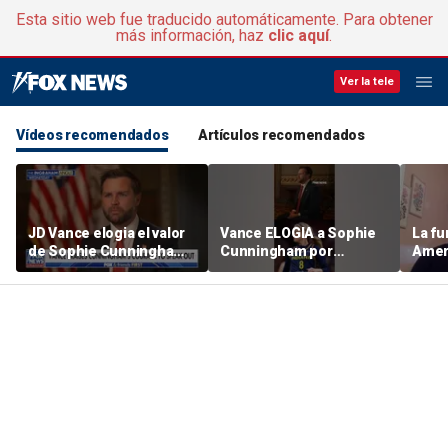
Esta sitio web fue traducido automáticamente. Para obtener
más información, haz
clic aquí
.
Ver la tele
Vídeos recomendados
Artículos recomendados
JD Vance elogia el valor
Vance ELOGIA a Sophie
La f
de Sophie Cunningham
Cunningham por
Ameri
en medio de la polémica
defender el deporte
elogi
sobre la identidad de
femenino
Cunn
género de WNBA
postu
depo