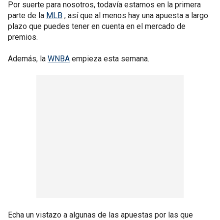
Por suerte para nosotros, todavía estamos en la primera
parte de la
MLB
, así que al menos hay una apuesta a largo
plazo que puedes tener en cuenta en el mercado de
premios.
Además, la
WNBA
empieza esta semana.
Echa un vistazo a algunas de las apuestas por las que