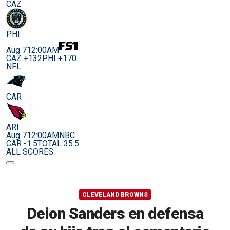
CAZ
PHI
Aug 7
12:00AM
CAZ +132
PHI +170
NFL
CAR
ARI
Aug 7
12:00AM
NBC
CAR -1.5
TOTAL 35.5
ALL SCORES
CLEVELAND BROWNS
Deion Sanders en defensa