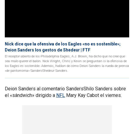
Nick dice que la ofensiva de los Eagles «no es sostenible»;
Deion Sanders los gestos de Shedeur | FTF
El receptor abierto de los Philadelphia Eagles, A.J. Brown, ha dicho que no cree que
sea malo querer el balón. Nick Wright, Chris y Kevin se preguntan si la ofensiva de
los Eagles es sostenible. Además, hablan de cómo Deion Sanders la rueda de prensa
«de pantomima» SandersShedeur Sanders.
Deion Sanders al comentario SandersShilo Sanders sobre
el «sándwich» dirigido a
NFL
Mary Kay Cabot el viernes.