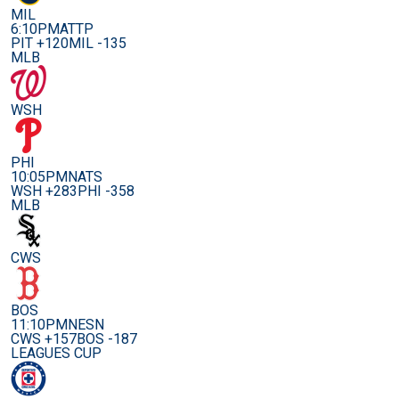
MIL
6:10PM
ATTP
PIT +120
MIL -135
MLB
WSH
PHI
10:05PM
NATS
WSH +283
PHI -358
MLB
CWS
BOS
11:10PM
NESN
CWS +157
BOS -187
LEAGUES CUP