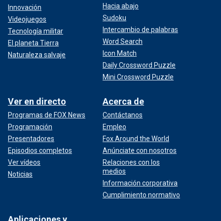
Hacia abajo
Innovación
Sudoku
Videojuegos
Intercambio de palabras
Tecnología militar
Word Search
El planeta Tierra
Icon Match
Naturaleza salvaje
Daily Crossword Puzzle
Mini Crossword Puzzle
Ver en directo
Acerca de
Programas de FOX News
Contáctanos
Programación
Empleo
Presentadores
Fox Around the World
Episodios completos
Anúnciate con nosotros
Ver vídeos
Relaciones con los
medios
Noticias
Información corporativa
Cumplimiento normativo
Aplicaciones y