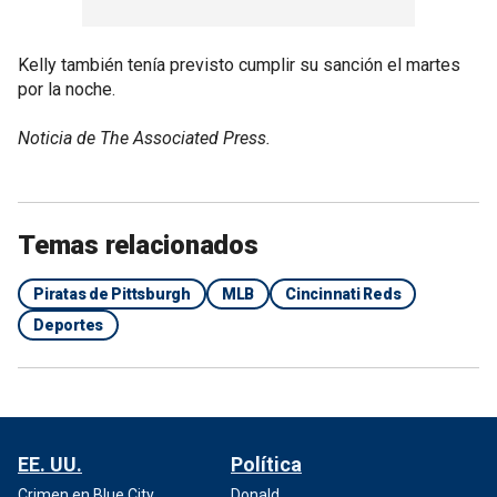
Kelly también tenía previsto cumplir su sanción el martes
por la noche.
Noticia de The Associated Press.
Temas relacionados
Piratas de Pittsburgh
MLB
Cincinnati Reds
Deportes
EE. UU.
Política
Crimen en Blue City
Donald