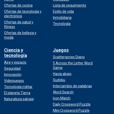
Ofertas de cocina
Lista de seguimiento
Ofertas de tecnología y
Estilo de vida
electrónica
Inmobiliaria
Ofertas de salud y
Tecnología
fitness
Ofertas de belleza y
moda
Ciencia y
Juegos
tecnología
Scattergories Diario
Aire y espacio
5 Across the Letter Word
Game
Seguridad
Hacia abajo
Innovación
Sudoku
Videojuegos
Intercambio de palabras
Tecnología militar
Word Search
El planeta Tierra
Icon Match
Naturaleza salvaje
Daily Crossword Puzzle
Mini Crossword Puzzle