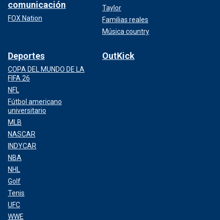
comunicación
Taylor
FOX Nation
Familias reales
Música country
Deportes
OutKick
COPA DEL MUNDO DE LA
FIFA 26
NFL
Fútbol americano
universitario
MLB
NASCAR
INDYCAR
NBA
NHL
Golf
Tenis
UFC
WWE