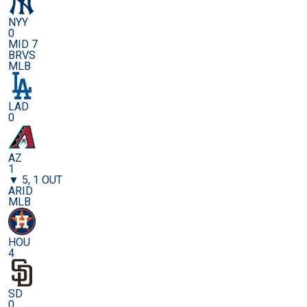
NYY
0
MID 7
BRVS
MLB
LAD
0
AZ
1
▼ 5, 1 OUT
ARID
MLB
HOU
4
SD
0