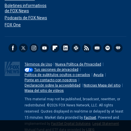
Boletines informativos
de FOX News
Podcasts de FOX News
FOX One
Términos de Uso
Nueva Política de Privacidad
Tus opciones de privacidad
Política de subtitulos ocultos o cerrados
Ayuda
Ponte en contacto con nosotros
Declaración sobre la accesibilidad
Noticias Mapa del sitio
Mapa del sitio de vídeos
This material may not be published, broadcast, rewritten, or
redistributed. ©2026 FOX News Network, LLC. All rights
reserved. Quotes displayed in real-time or delayed by at least
15 minutes. Market data provided by
Factset
. Powered and
implemented by
FactSet Digital Solutions
.
Legal Statement
.
Mutual Fund and ETF data provided by
LSEG
.