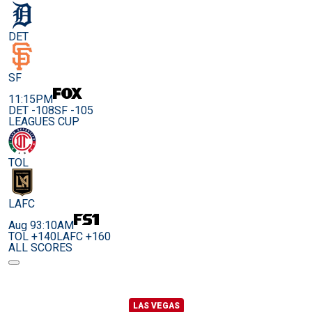
DET
SF
11:15PM
DET -108
SF -105
LEAGUES CUP
TOL
LAFC
Aug 9
3:10AM
TOL +140
LAFC +160
ALL SCORES
LAS VEGAS