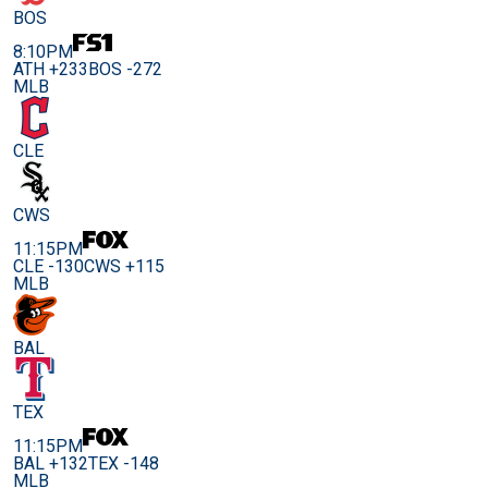
BOS
8:10PM
ATH +233
BOS -272
MLB
CLE
CWS
11:15PM
CLE -130
CWS +115
MLB
BAL
TEX
11:15PM
BAL +132
TEX -148
MLB