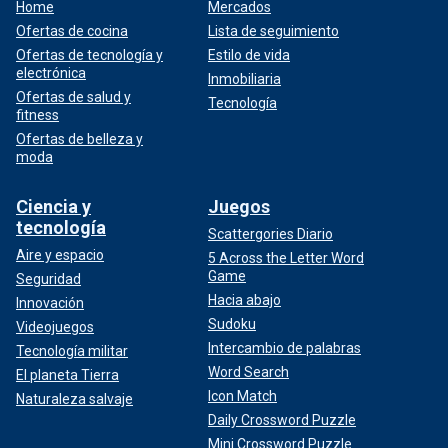
Home
Mercados
Ofertas de cocina
Lista de seguimiento
Ofertas de tecnología y
Estilo de vida
electrónica
Inmobiliaria
Ofertas de salud y
Tecnología
fitness
Ofertas de belleza y
moda
Ciencia y
Juegos
tecnología
Scattergories Diario
Aire y espacio
5 Across the Letter Word
Game
Seguridad
Hacia abajo
Innovación
Sudoku
Videojuegos
Intercambio de palabras
Tecnología militar
Word Search
El planeta Tierra
Icon Match
Naturaleza salvaje
Daily Crossword Puzzle
Mini Crossword Puzzle