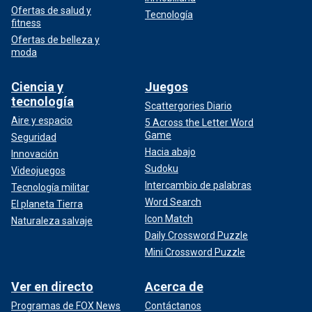
Ofertas de salud y
Tecnología
fitness
Ofertas de belleza y
moda
Ciencia y
Juegos
tecnología
Scattergories Diario
Aire y espacio
5 Across the Letter Word
Game
Seguridad
Hacia abajo
Innovación
Sudoku
Videojuegos
Intercambio de palabras
Tecnología militar
Word Search
El planeta Tierra
Icon Match
Naturaleza salvaje
Daily Crossword Puzzle
Mini Crossword Puzzle
Ver en directo
Acerca de
Programas de FOX News
Contáctanos