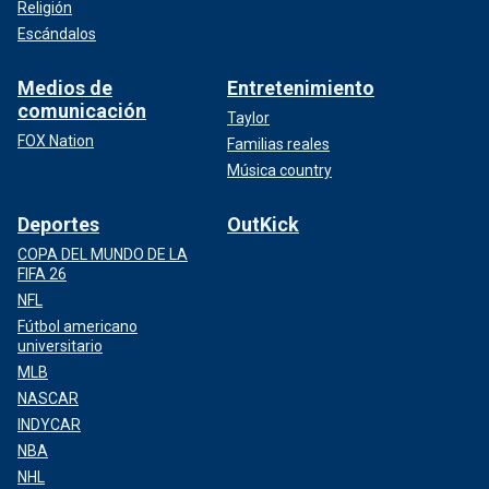
Religión
Escándalos
Medios de
Entretenimiento
comunicación
Taylor
FOX Nation
Familias reales
Música country
Deportes
OutKick
COPA DEL MUNDO DE LA
FIFA 26
NFL
Fútbol americano
universitario
MLB
NASCAR
INDYCAR
NBA
NHL