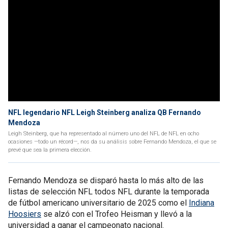
NFL legendario NFL Leigh Steinberg analiza QB Fernando
Mendoza
Leigh Steinberg, que ha representado al número uno del NFL de NFL en ocho
ocasiones —todo un récord—, nos da su análisis sobre Fernando Mendoza, el que se
prevé que sea la primera elección.
Fernando Mendoza se disparó hasta lo más alto de las
listas de selección NFL todos NFL durante la temporada
de fútbol americano universitario de 2025 como el
Indiana
Hoosiers
se alzó con el Trofeo Heisman y llevó a la
universidad a ganar el campeonato nacional.