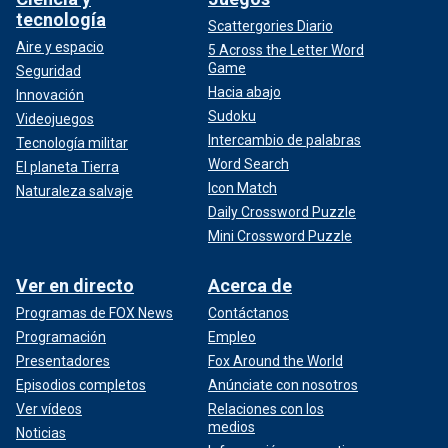
tecnología
Scattergories Diario
Aire y espacio
5 Across the Letter Word
Game
Seguridad
Hacia abajo
Innovación
Sudoku
Videojuegos
Intercambio de palabras
Tecnología militar
Word Search
El planeta Tierra
Icon Match
Naturaleza salvaje
Daily Crossword Puzzle
Mini Crossword Puzzle
Ver en directo
Acerca de
Programas de FOX News
Contáctanos
Programación
Empleo
Presentadores
Fox Around the World
Episodios completos
Anúnciate con nosotros
Ver vídeos
Relaciones con los
medios
Noticias