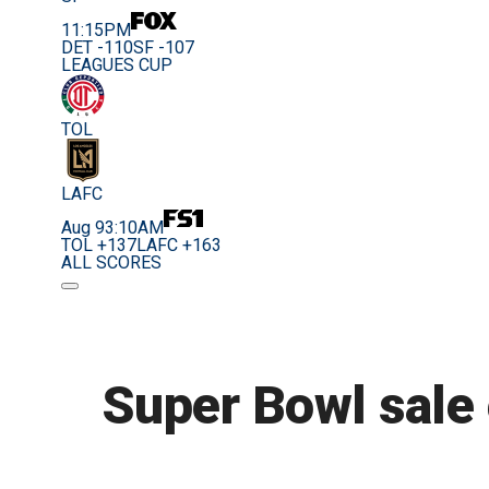
11:15PM
DET -110
SF -107
LEAGUES CUP
TOL
LAFC
Aug 9
3:10AM
TOL +137
LAFC +163
ALL SCORES
Super Bowl sale