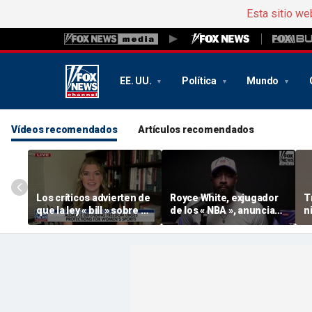
Esta sitio we
EE. UU.
Política
Mundo
Vídeos recomendados
Artículos recomendados
Los críticos advierten de
Royce White, exjugador
T
que la ley « bill » sobre el
de los « NBA », anuncia
n
deporte universitario no
su intención de
«
protege a las deportistas
presentarse al draft de la
p
« WNBA », convirtiéndose
f
así en el segundo
exjugador profesional
en hacerlo