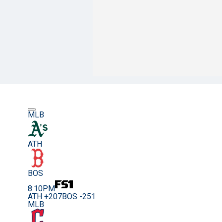
MLB
ATH
BOS
8:10PM
ATH +207
BOS -251
MLB