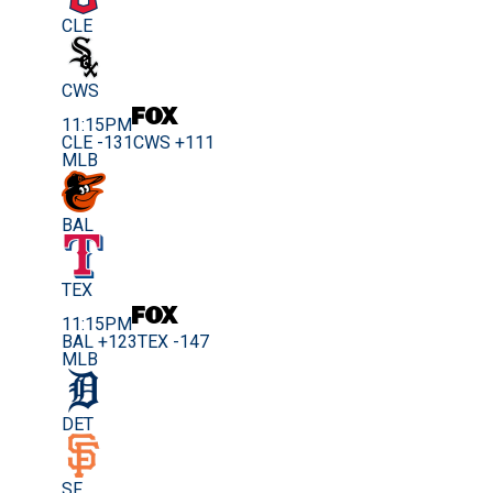
CLE
CWS
11:15PM
CLE -131
CWS +111
MLB
BAL
TEX
11:15PM
BAL +123
TEX -147
MLB
DET
SF