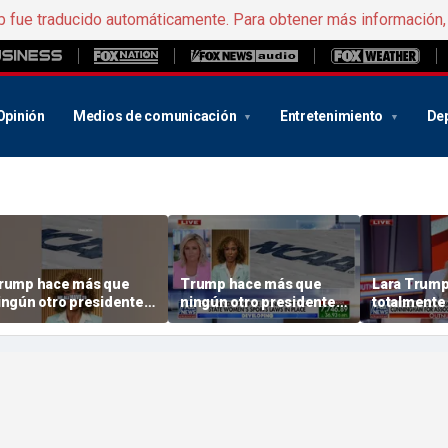
b fue traducido automáticamente. Para obtener más información
Opinión
Medios de comunicación
Entretenimiento
De
rump hace más que
Trump hace más que
Lara Trump
ingún otro presidente
ningún otro presidente
totalmente
de la historia» por
«de la historia» por
roteger los deportes
proteger los deportes
emeninos
femeninos