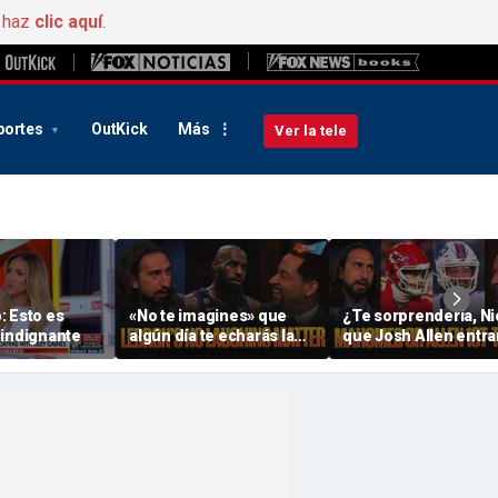
, haz
clic aquí
.
portes
OutKick
Más
Ver la tele
: Esto es
«No te imagines» que
¿Te sorprendería, Ni
 indignante
algún día te echarás la
que Josh Allen entra
cabeza hacia atrás al
en el primer equipo d
recordar la llegada de
década QB? ¿Te
LeBron a los 76ers y te
preocupa el Chiefs? 
«reirás». ¿Cómo irá la
FTF
temporada? | FTF