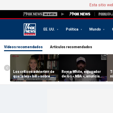
Esta sitio we
EE. UU.
Política
Mundo
Vídeos recomendados
Artículos recomendados
Los críticos advierten de
Royce White, exjugador
T
que la ley « bill » sobre el
de los « NBA », anuncia
n
deporte universitario no
su intención de
«
protege a las deportistas
presentarse al draft de la
p
« WNBA », convirtiéndose
f
así en el segundo
exjugador profesional
en hacerlo