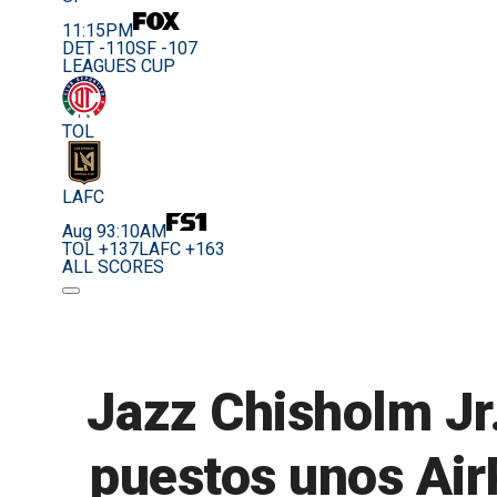
11:15PM
DET -110
SF -107
LEAGUES CUP
TOL
LAFC
Aug 9
3:10AM
TOL +137
LAFC +163
ALL SCORES
Jazz Chisholm Jr.
puestos unos AirP