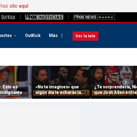
, haz
clic aquí
.
portes
OutKick
Más
Ver la tele
: Esto es
«No te imagines» que
¿Te sorprendería, Ni
 indignante
algún día te echarás la
que Josh Allen entra
cabeza hacia atrás al
en el primer equipo d
recordar la llegada de
década QB? ¿Te
LeBron a los 76ers y te
preocupa el Chiefs? 
«reirás». ¿Cómo irá la
FTF
temporada? | FTF