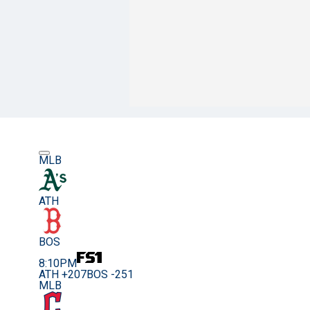
MLB
ATH
BOS
8:10PM
ATH +207
BOS -251
MLB