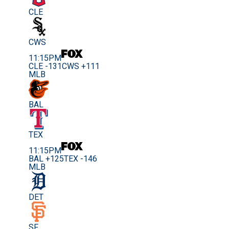
CLE
CWS
11:15PM
CLE -131
CWS +111
MLB
BAL
TEX
11:15PM
BAL +125
TEX -146
MLB
DET
SF