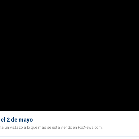
del 2 de mayo
ha un vistazo a lo que más se está viendo en FoxNews.com.