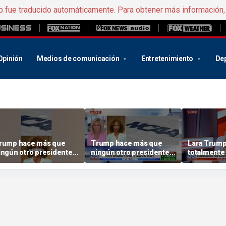
b fue traducido automáticamente. Para obtener más información
Opinión
Medios de comunicación
Entretenimiento
De
rump hace más que
Trump hace más que
Lara Trump
ingún otro presidente
ningún otro presidente
totalmente
de la historia» por
«de la historia» por
roteger los deportes
proteger los deportes
emeninos
femeninos