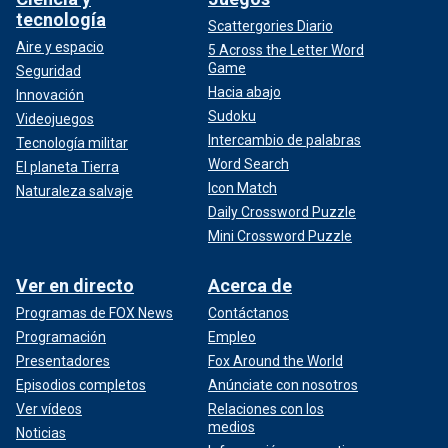
tecnología
Scattergories Diario
Aire y espacio
5 Across the Letter Word
Game
Seguridad
Hacia abajo
Innovación
Sudoku
Videojuegos
Intercambio de palabras
Tecnología militar
Word Search
El planeta Tierra
Icon Match
Naturaleza salvaje
Daily Crossword Puzzle
Mini Crossword Puzzle
Ver en directo
Acerca de
Programas de FOX News
Contáctanos
Programación
Empleo
Presentadores
Fox Around the World
Episodios completos
Anúnciate con nosotros
Ver vídeos
Relaciones con los
medios
Noticias