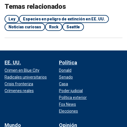
Temas relacionados
Ley
Especies en peligro de extinción en EE. UU.
Noticias curiosas
Rock
Seattle
EE. UU.
Política
Crimen en Blue City
Donald
Radicales universitarios
Senado
Crisis fronteriza
Casa
Crímenes reales
Poder judicial
Política exterior
Fox News
Elecciones
Mundo
Opinión