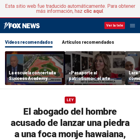
Esta sitio web fue traducido automáticamente. Para obtener
más información, haz
clic aquí
.
Ver la tele
Vídeos recomendados
Artículos recomendados
La escuela concertada
«Pasaporte al
Lara 
Success Academy
patriotismo»: el arte
como 
inaugura un campus de
como herramienta
quisi
245 millones de dólares
diplomática
Roger
en el Bronx en medio del
sena
LEY
debate sobre la libre
elección de colegio
El abogado del hombre
acusado de lanzar una piedra
a una foca monje hawaiana,