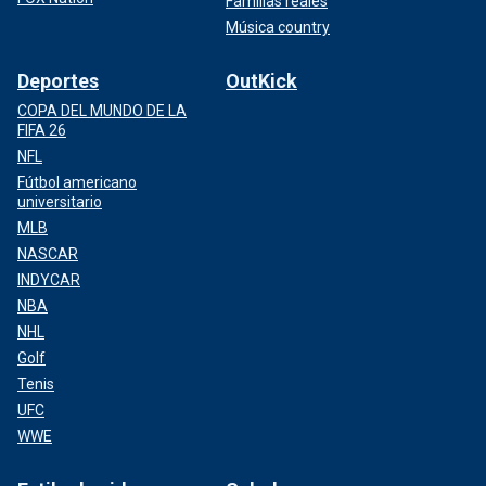
Familias reales
Música country
Deportes
OutKick
COPA DEL MUNDO DE LA
FIFA 26
NFL
Fútbol americano
universitario
MLB
NASCAR
INDYCAR
NBA
NHL
Golf
Tenis
UFC
WWE