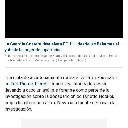
La Guardia Costera devuelve a EE. UU. desde las Bahamas el
yate de la mujer desaparecida
El barco «Soulmate», propiedad de Brian y su esposa desaparecida, Lynette Hooker,
fue trasladado a Fort Pierce, Florida. (Brad para Fox News )
Una cinta de acordonamiento rodea el velero «Soulmate»
en Fort Pierce, Florida
, donde las autoridades están
llevando a cabo un análisis forense como parte de la
investigación sobre la desaparición de Lynette Hooker,
según ha informado a Fox News una fuente cercana a la
investigación.