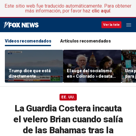
Este sitio web fue traducido automáticamente. Para obtener
más información, por favor haz
clic aquí
.
Ver la tele
Vídeos recomendados
Artículos recomendados
Trump dice que está
El auge del socialismo
Una p
directamente
en « Colorado » desata
para 
involucrado en las
una guerra interna en el
la IA
negociaciones con Irán
Partido Demócrata
toqu
siend
EE. UU.
La Guardia Costera incauta
el velero Brian cuando salía
de las Bahamas tras la