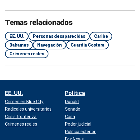
Temas relacionados
EE. UU.
Personas desaparecidas
Caribe
Bahamas
Navegación
Guardia Costera
Crímenes reales
EE. UU.
Política
Crimen en Blue City
Donald
Radicales universitarios
Senado
Crisis fronteriza
Casa
Crímenes reales
Poder judicial
Política exterior
Fox News