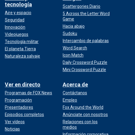
tecnología
Scattergories Diario
Aire y espacio
5 Across the Letter Word
Game
Seguridad
Hacia abajo
Innovación
Sudoku
Videojuegos
Intercambio de palabras
Tecnología militar
Word Search
El planeta Tierra
Icon Match
Naturaleza salvaje
Daily Crossword Puzzle
Mini Crossword Puzzle
Ver en directo
Acerca de
Programas de FOX News
Contáctanos
Programación
Empleo
Presentadores
Fox Around the World
Episodios completos
Anúnciate con nosotros
Ver vídeos
Relaciones con los
medios
Noticias
Información corporativa