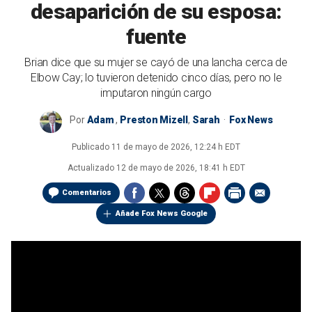
desaparición de su esposa:
fuente
Brian dice que su mujer se cayó de una lancha cerca de
Elbow Cay; lo tuvieron detenido cinco días, pero no le
imputaron ningún cargo
Por
Adam
,
Preston Mizell
,
Sarah
Fox News
Publicado
11 de mayo de 2026, 12:24 h EDT
Actualizado
12 de mayo de 2026, 18:41 h EDT
Comentarios
Añade Fox News Google