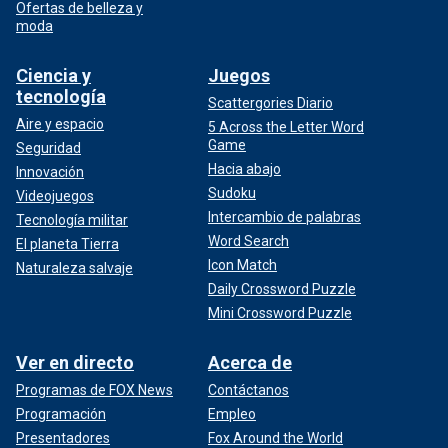
Ofertas de belleza y
moda
Ciencia y
Juegos
tecnología
Scattergories Diario
Aire y espacio
5 Across the Letter Word
Game
Seguridad
Hacia abajo
Innovación
Sudoku
Videojuegos
Intercambio de palabras
Tecnología militar
Word Search
El planeta Tierra
Icon Match
Naturaleza salvaje
Daily Crossword Puzzle
Mini Crossword Puzzle
Ver en directo
Acerca de
Programas de FOX News
Contáctanos
Programación
Empleo
Presentadores
Fox Around the World