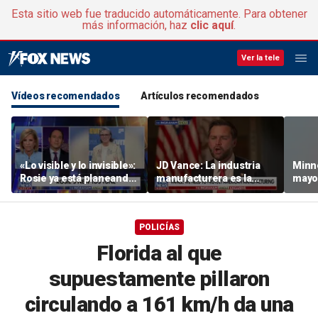
Esta sitio web fue traducido automáticamente. Para obtener
más información, haz
clic aquí
.
Ver la tele
Vídeos recomendados
Artículos recomendados
«Lo visible y lo invisible»:
JD Vance: La industria
Minn
Rosie ya está planeando
manufacturera es la
mayor
su actuación de apertura
base de la clase media
«happ
resid
cambi
POLICÍAS
bebid
Florida al que
supuestamente pillaron
circulando a 161 km/h da una