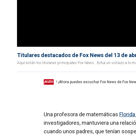
Titulares destacados de Fox News del 13 de abr
Aquí están los titulares principales Fox News . Echa un vistazo a l
! ¡Ahora puedes escuchar Fox News de Fox New
¡NUEVO
Una profesora de matemáticas
Florid
investigadores, mantuviera una relac
cuando unos padres, que tenían sospec