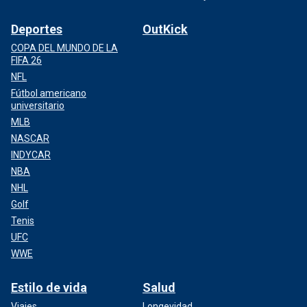
Deportes
OutKick
COPA DEL MUNDO DE LA
FIFA 26
NFL
Fútbol americano
universitario
MLB
NASCAR
INDYCAR
NBA
NHL
Golf
Tenis
UFC
WWE
Estilo de vida
Salud
Viajes
Longevidad