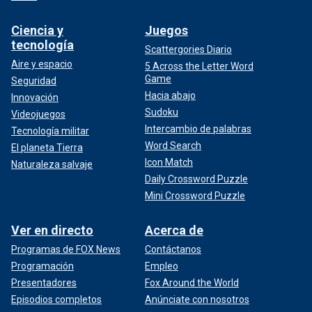
Ciencia y
Juegos
tecnología
Scattergories Diario
Aire y espacio
5 Across the Letter Word
Game
Seguridad
Hacia abajo
Innovación
Sudoku
Videojuegos
Intercambio de palabras
Tecnología militar
Word Search
El planeta Tierra
Icon Match
Naturaleza salvaje
Daily Crossword Puzzle
Mini Crossword Puzzle
Ver en directo
Acerca de
Programas de FOX News
Contáctanos
Programación
Empleo
Presentadores
Fox Around the World
Episodios completos
Anúnciate con nosotros