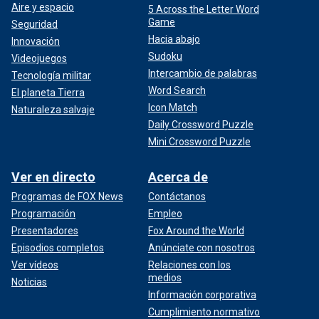
Aire y espacio
5 Across the Letter Word
Game
Seguridad
Hacia abajo
Innovación
Sudoku
Videojuegos
Intercambio de palabras
Tecnología militar
Word Search
El planeta Tierra
Icon Match
Naturaleza salvaje
Daily Crossword Puzzle
Mini Crossword Puzzle
Ver en directo
Acerca de
Programas de FOX News
Contáctanos
Programación
Empleo
Presentadores
Fox Around the World
Episodios completos
Anúnciate con nosotros
Ver vídeos
Relaciones con los
medios
Noticias
Información corporativa
Cumplimiento normativo