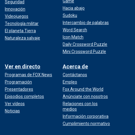
Game
Seguridad
Hacia abajo
Innovación
Sudoku
Videojuegos
Intercambio de palabras
Tecnología militar
Word Search
El planeta Tierra
Icon Match
Naturaleza salvaje
Daily Crossword Puzzle
Mini Crossword Puzzle
Ver en directo
Acerca de
Programas de FOX News
Contáctanos
Programación
Empleo
Presentadores
Fox Around the World
Episodios completos
Anúnciate con nosotros
Ver vídeos
Relaciones con los
medios
Noticias
Información corporativa
Cumplimiento normativo