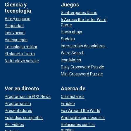
Ciencia y
Juegos
tecnología
Scattergories Diario
Aire y espacio
5 Across the Letter Word
Game
Seguridad
Hacia abajo
Innovación
Sudoku
Videojuegos
Intercambio de palabras
Tecnología militar
Word Search
El planeta Tierra
Icon Match
Naturaleza salvaje
Daily Crossword Puzzle
Mini Crossword Puzzle
Ver en directo
Acerca de
Programas de FOX News
Contáctanos
Programación
Empleo
Presentadores
Fox Around the World
Episodios completos
Anúnciate con nosotros
Ver vídeos
Relaciones con los
medios