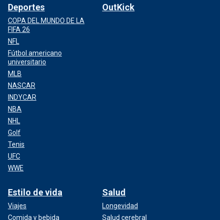
Deportes
OutKick
COPA DEL MUNDO DE LA
FIFA 26
NFL
Fútbol americano
universitario
MLB
NASCAR
INDYCAR
NBA
NHL
Golf
Tenis
UFC
WWE
Estilo de vida
Salud
Viajes
Longevidad
Comida y bebida
Salud cerebral