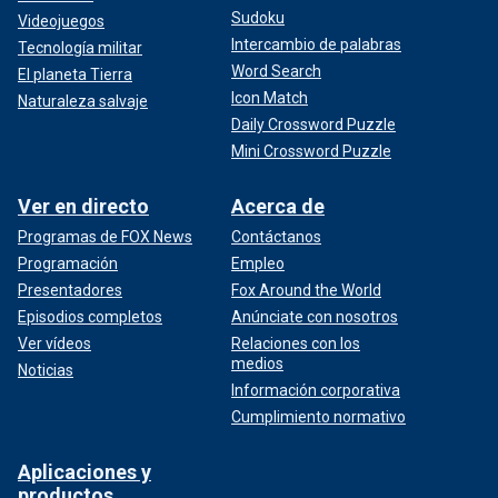
Sudoku
Videojuegos
Intercambio de palabras
Tecnología militar
Word Search
El planeta Tierra
Icon Match
Naturaleza salvaje
Daily Crossword Puzzle
Mini Crossword Puzzle
Ver en directo
Acerca de
Programas de FOX News
Contáctanos
Programación
Empleo
Presentadores
Fox Around the World
Episodios completos
Anúnciate con nosotros
Ver vídeos
Relaciones con los
medios
Noticias
Información corporativa
Cumplimiento normativo
Aplicaciones y
productos