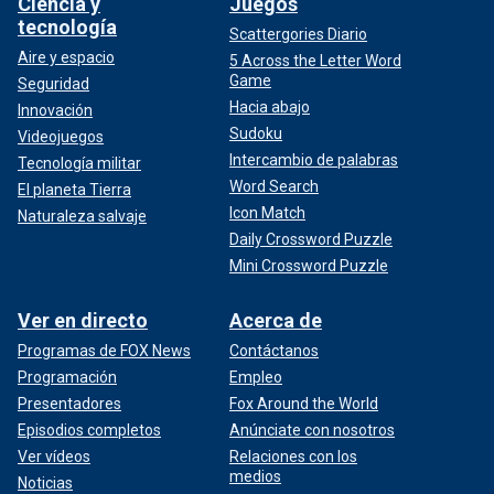
Ciencia y
Juegos
tecnología
Scattergories Diario
Aire y espacio
5 Across the Letter Word
Game
Seguridad
Hacia abajo
Innovación
Sudoku
Videojuegos
Intercambio de palabras
Tecnología militar
Word Search
El planeta Tierra
Icon Match
Naturaleza salvaje
Daily Crossword Puzzle
Mini Crossword Puzzle
Ver en directo
Acerca de
Programas de FOX News
Contáctanos
Programación
Empleo
Presentadores
Fox Around the World
Episodios completos
Anúnciate con nosotros
Ver vídeos
Relaciones con los
medios
Noticias