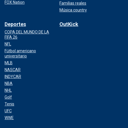
FOX Nation
Familias reales
Música country
Deportes
OutKick
COPA DEL MUNDO DE LA
FIFA 26
NFL
Fútbol americano
universitario
MLB
NASCAR
INDYCAR
NBA
NHL
Golf
Tenis
UFC
WWE