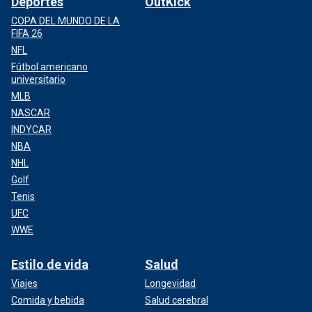
Deportes
OutKick
COPA DEL MUNDO DE LA
FIFA 26
NFL
Fútbol americano
universitario
MLB
NASCAR
INDYCAR
NBA
NHL
Golf
Tenis
UFC
WWE
Estilo de vida
Salud
Viajes
Longevidad
Comida y bebida
Salud cerebral