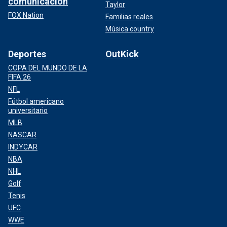
comunicación
Taylor
FOX Nation
Familias reales
Música country
Deportes
OutKick
COPA DEL MUNDO DE LA
FIFA 26
NFL
Fútbol americano
universitario
MLB
NASCAR
INDYCAR
NBA
NHL
Golf
Tenis
UFC
WWE