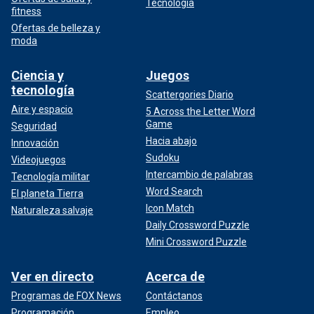
Tecnología
fitness
Ofertas de belleza y
moda
Ciencia y
Juegos
tecnología
Scattergories Diario
Aire y espacio
5 Across the Letter Word
Game
Seguridad
Hacia abajo
Innovación
Sudoku
Videojuegos
Intercambio de palabras
Tecnología militar
Word Search
El planeta Tierra
Icon Match
Naturaleza salvaje
Daily Crossword Puzzle
Mini Crossword Puzzle
Ver en directo
Acerca de
Programas de FOX News
Contáctanos
Programación
Empleo