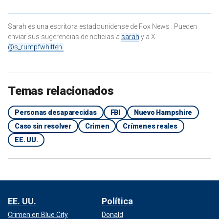
Sarah es una escritora estadounidense de Fox News . Pueden
enviar sus sugerencias de noticias a
sarah
y a X
@s_rumpfwhitten.
Temas relacionados
Personas desaparecidas
FBI
Nuevo Hampshire
Caso sin resolver
Crimen
Crímenes reales
EE. UU.
EE. UU.
Política
Crimen en Blue City
Donald