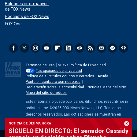
Boletines informativos
de FOX News
Podcasts de FOX News
FOX One
Términos de Uso
Nueva Política de Privacidad
Tus opciones de privacidad
Política de subtitulos ocultos o cerrados
Ayuda
Ponte en contacto con nosotros
Declaración sobre la accesibilidad
Noticias Mapa del sitio
Mapa del sitio de vídeos
Este material no puede publicarse, difundirse, reescribirse ni
redistribuirse. ©2026 FOX News Network, LLC. Todos los
derechos reservados. Las cotizaciones se muestran en
tiempo real o con un retraso de al menos 15 minutos. Datos
NOTICIA DE ÚLTIMA HORA
de mercado proporcionados por
Factset
. Desarrollado e
SÍGUELO EN DIRECTO: El senador Cassidy
implementado por
FactSet Digital Solutions
.
Aviso legal
. Datos