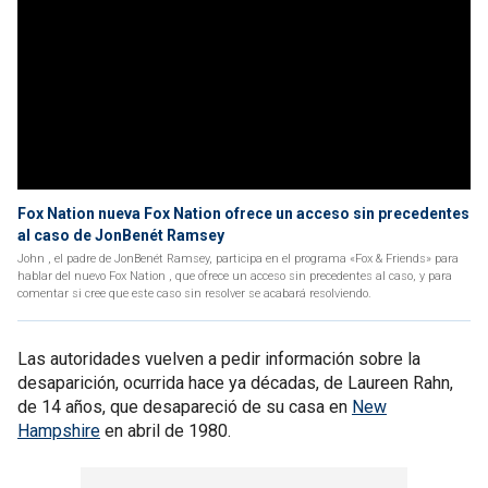
Fox Nation nueva Fox Nation ofrece un acceso sin precedentes
al caso de JonBenét Ramsey
John , el padre de JonBenét Ramsey, participa en el programa «Fox & Friends» para
hablar del nuevo Fox Nation , que ofrece un acceso sin precedentes al caso, y para
comentar si cree que este caso sin resolver se acabará resolviendo.
Las autoridades vuelven a pedir información sobre la
desaparición, ocurrida hace ya décadas, de Laureen Rahn,
de 14 años, que desapareció de su casa en
New
Hampshire
en abril de 1980.