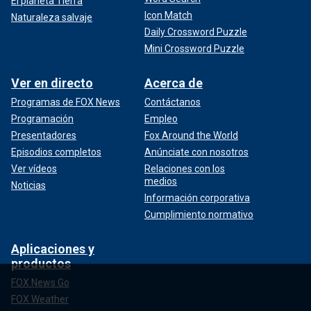
El planeta Tierra
Icon Match
Naturaleza salvaje
Daily Crossword Puzzle
Mini Crossword Puzzle
Ver en directo
Acerca de
Programas de FOX News
Contáctanos
Programación
Empleo
Presentadores
Fox Around the World
Episodios completos
Anúnciate con nosotros
Ver vídeos
Relaciones con los
medios
Noticias
Información corporativa
Cumplimiento normativo
Aplicaciones y
productos
FOX News Go
FOX Weather