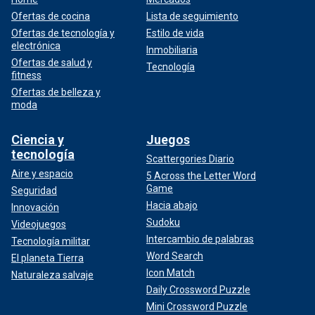
Ofertas de cocina
Lista de seguimiento
Ofertas de tecnología y
Estilo de vida
electrónica
Inmobiliaria
Ofertas de salud y
Tecnología
fitness
Ofertas de belleza y
moda
Ciencia y
Juegos
tecnología
Scattergories Diario
Aire y espacio
5 Across the Letter Word
Game
Seguridad
Hacia abajo
Innovación
Sudoku
Videojuegos
Intercambio de palabras
Tecnología militar
Word Search
El planeta Tierra
Icon Match
Naturaleza salvaje
Daily Crossword Puzzle
Mini Crossword Puzzle