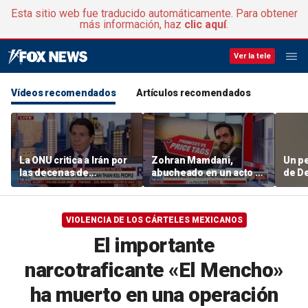
Esta sitio web fue traducido automáticamente. Para obtener
más información, haz
clic aquí
.
Ver la tele
Vídeos recomendados
Artículos recomendados
La ONU critica a Irán por
Zohran Mamdani,
Un pe
las decenas de
abucheado en un acto a
de De
ejecuciones
favor de la policía en
(IDF)
Staten Island
cohet
subte
VIOLENCIA DE LOS CÁRTELES MEXICANOS
El importante
narcotraficante «El Mencho»
ha muerto en una operación