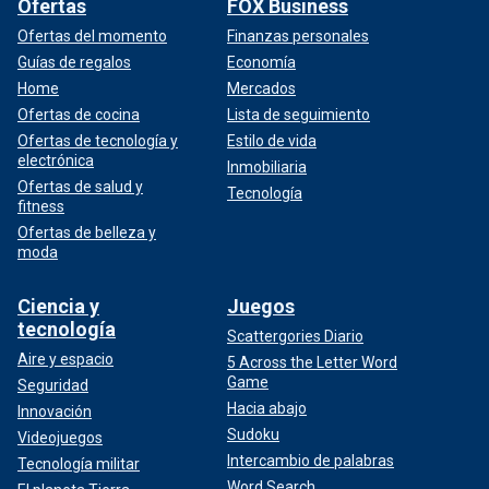
Ofertas
FOX Business
Ofertas del momento
Finanzas personales
Guías de regalos
Economía
Home
Mercados
Ofertas de cocina
Lista de seguimiento
Ofertas de tecnología y
Estilo de vida
electrónica
Inmobiliaria
Ofertas de salud y
Tecnología
fitness
Ofertas de belleza y
moda
Ciencia y
Juegos
tecnología
Scattergories Diario
Aire y espacio
5 Across the Letter Word
Game
Seguridad
Hacia abajo
Innovación
Sudoku
Videojuegos
Intercambio de palabras
Tecnología militar
Word Search