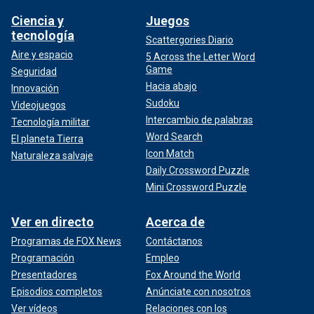
Ciencia y
Juegos
tecnología
Scattergories Diario
Aire y espacio
5 Across the Letter Word
Game
Seguridad
Hacia abajo
Innovación
Sudoku
Videojuegos
Intercambio de palabras
Tecnología militar
Word Search
El planeta Tierra
Icon Match
Naturaleza salvaje
Daily Crossword Puzzle
Mini Crossword Puzzle
Ver en directo
Acerca de
Programas de FOX News
Contáctanos
Programación
Empleo
Presentadores
Fox Around the World
Episodios completos
Anúnciate con nosotros
Ver vídeos
Relaciones con los