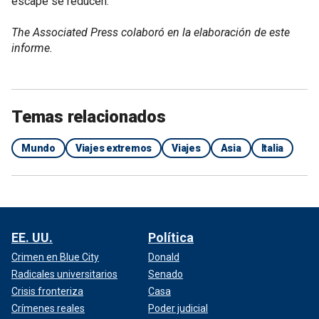
escape se reducen.
The Associated Press colaboró en la elaboración de este
informe.
Temas relacionados
Mundo
Viajes extremos
Viajes
Asia
Italia
EE. UU.
Política
Crimen en Blue City
Donald
Radicales universitarios
Senado
Crisis fronteriza
Casa
Crímenes reales
Poder judicial