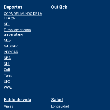
Deportes
OutKick
COPA DEL MUNDO DE LA
FIFA 26
NFL
Fútbol americano
universitario
MLB
NASCAR
INDYCAR
NBA
NHL
Golf
Tenis
UFC
WWE
Estilo de vida
Salud
Viajes
Longevidad