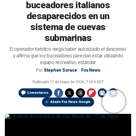
buceadores italianos
desaparecidos en un
sistema de cuevas
submarinas
El operador turístico niega haber autorizado el descenso
y afirma que los buceadores parecían estar utilizando
equipo recreativo estándar
Por
Stephen Sorace
Fox News
Publicado
17 de mayo de 2026, 7:55 h EDT
Comentarios
Añade Fox News Google