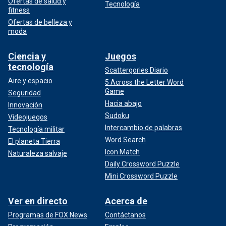
Ofertas de salud y
Tecnología
fitness
Ofertas de belleza y
moda
Ciencia y
Juegos
tecnología
Scattergories Diario
Aire y espacio
5 Across the Letter Word
Game
Seguridad
Hacia abajo
Innovación
Sudoku
Videojuegos
Intercambio de palabras
Tecnología militar
Word Search
El planeta Tierra
Icon Match
Naturaleza salvaje
Daily Crossword Puzzle
Mini Crossword Puzzle
Ver en directo
Acerca de
Programas de FOX News
Contáctanos