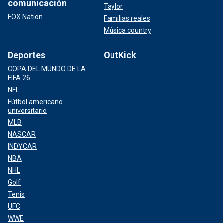
comunicación
Taylor
FOX Nation
Familias reales
Música country
Deportes
OutKick
COPA DEL MUNDO DE LA
FIFA 26
NFL
Fútbol americano
universitario
MLB
NASCAR
INDYCAR
NBA
NHL
Golf
Tenis
UFC
WWE