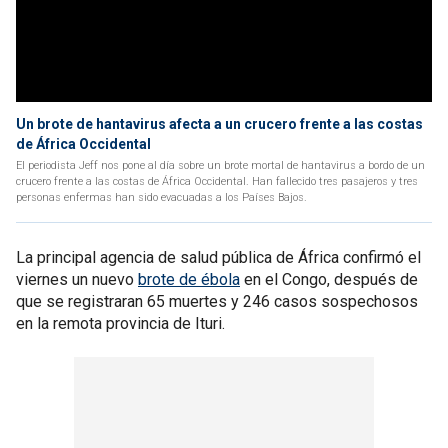
Un brote de hantavirus afecta a un crucero frente a las costas
de África Occidental
El periodista Jeff nos pone al día sobre un brote mortal de hantavirus a bordo de un
crucero frente a las costas de África Occidental. Han fallecido tres pasajeros y tres
personas enfermas han sido evacuadas a los Países Bajos.
La principal agencia de salud pública de África confirmó el
viernes un nuevo
brote de ébola
en el Congo, después de
que se registraran 65 muertes y 246 casos sospechosos
en la remota provincia de Ituri.