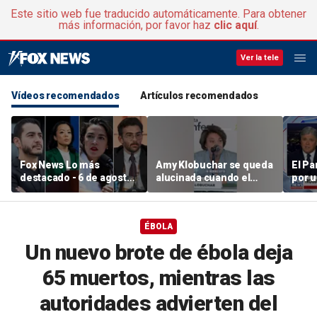
Este sitio web fue traducido automáticamente. Para obtener
más información, por favor haz
clic aquí
.
Ver la tele
Vídeos recomendados
Artículos recomendados
Fox News Lo más
Amy Klobuchar se queda
El Pa
destacado - 6 de agosto
alucinada cuando el
por 
de 2026
público estalla en
destr
abucheos: «¡Vaya!»
exase
ÉBOLA
Un nuevo brote de ébola deja
65 muertos, mientras las
autoridades advierten del