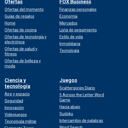
Ofertas
FOX Business
Ofertas del momento
Finanzas personales
Guías de regalos
Economía
Home
Mercados
Ofertas de cocina
Lista de seguimiento
Ofertas de tecnología y
Estilo de vida
electrónica
Inmobiliaria
Ofertas de salud y
Tecnología
fitness
Ofertas de belleza y
moda
Ciencia y
Juegos
tecnología
Scattergories Diario
Aire y espacio
5 Across the Letter Word
Game
Seguridad
Hacia abajo
Innovación
Sudoku
Videojuegos
Intercambio de palabras
Tecnología militar
Word Search