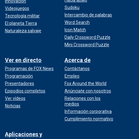
Hacia abajo
Innovación
Sudoku
Videojuegos
Intercambio de palabras
Tecnología militar
Word Search
El planeta Tierra
Icon Match
Naturaleza salvaje
Daily Crossword Puzzle
Mini Crossword Puzzle
Ver en directo
Acerca de
Programas de FOX News
Contáctanos
Programación
Empleo
Presentadores
Fox Around the World
Episodios completos
Anúnciate con nosotros
Ver vídeos
Relaciones con los
medios
Noticias
Información corporativa
Cumplimiento normativo
Aplicaciones y