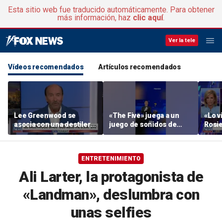
Esta sitio web fue traducido automáticamente. Para obtener
más información, haz
clic aquí
.
Ver la tele
Vídeos recomendados
Artículos recomendados
Lee Greenwood se
«The Five» juega a un
«Lo vi
asocia con una destilería
juego de sonidos de
Rosie
regentada por veteranos
animales
su ac
ENTRETENIMIENTO
Ali Larter, la protagonista de
«Landman», deslumbra con
unas selfies