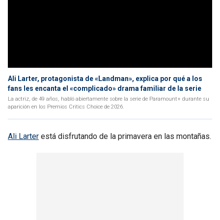
Ali Larter, protagonista de «Landman», explica por qué a los
fans les encanta el «complicado» drama familiar de la serie
La actriz, de 49 años, habló abiertamente sobre la serie de Paramount+ durante su
aparición en los Premios Critics Choice de 2026.
Ali Larter
está disfrutando de la primavera en las montañas.