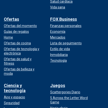
Salud cardíaca
Vida sana
Ofertas
FOX Business
Ofertas del momento
Finanzas personales
Guías de regalos
Economía
Home
Mercados
Ofertas de cocina
Lista de seguimiento
Ofertas de tecnología y
Estilo de vida
electrónica
Inmobiliaria
Ofertas de salud y
Tecnología
fitness
Ofertas de belleza y
moda
Ciencia y
Juegos
tecnología
Scattergories Diario
Aire y espacio
5 Across the Letter Word
Game
Seguridad