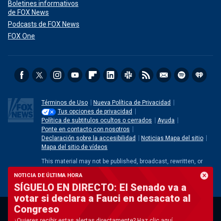
Boletines informativos
de FOX News
Podcasts de FOX News
FOX One
Términos de Uso
Nueva Política de Privacidad
Tus opciones de privacidad
Política de subtitulos ocultos o cerrados
Ayuda
Ponte en contacto con nosotros
Declaración sobre la accesibilidad
Noticias Mapa del sitio
Mapa del sitio de vídeos
This material may not be published, broadcast, rewritten, or
redistributed. ©2026 FOX News Network, LLC. All rights
NOTICIA DE ÚLTIMA HORA
reserved. Quotes displayed in real-time or delayed by at least
SÍGUELO EN DIRECTO: El Senado va a
15 minutes. Market data provided by
Factset
. Powered and
votar si declara a Fauci en desacato al
implemented by
FactSet Digital Solutions
.
Legal Statement
.
Congreso
Mutual Fund and ETF data provided by
LSEG
.
¿Quieres recibir estas alertas directamente? Haz clic aquí.