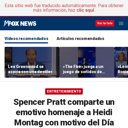
Esta sitio web fue traducido automáticamente. Para obtener
más información, haz
clic aquí
.
Ver la tele
Vídeos recomendados
Artículos recomendados
Lee Greenwood se
«The Five» juega a un
«Lo vi
asocia con una destilería
juego de sonidos de
Rosie
regentada por veteranos
animales
su ac
ENTRETENIMIENTO
Spencer Pratt comparte un
emotivo homenaje a Heidi
Montag con motivo del Día