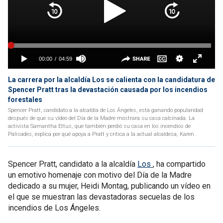
La carrera por la alcaldía Los se calienta con la candidatura de
Spencer Pratt tras la devastación causada por los incendios
forestales
Spencer Pratt, candidato a la alcaldía de Los Ángeles, está ganando popularidad
después de que su vídeo del Día de la Madre mostrara su casa calcinada. La
activista Samantha Ettus, que también perdió su casa en los incendios de
Palisades, explica por qué apoya a Pratt y critica a la actual alcaldesa, Karen .
Spencer Pratt, candidato a la alcaldía
Los
, ha compartido
un emotivo homenaje con motivo del Día de la Madre
dedicado a su mujer, Heidi Montag, publicando un vídeo en
el que se muestran las devastadoras secuelas de los
incendios de Los Ángeles.