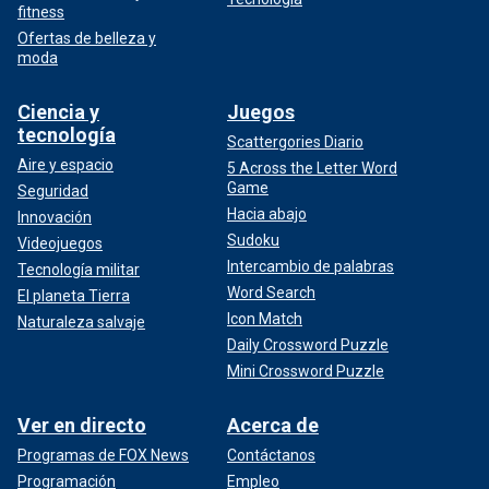
fitness
Ofertas de belleza y
moda
Ciencia y
Juegos
tecnología
Scattergories Diario
Aire y espacio
5 Across the Letter Word
Game
Seguridad
Hacia abajo
Innovación
Sudoku
Videojuegos
Intercambio de palabras
Tecnología militar
Word Search
El planeta Tierra
Icon Match
Naturaleza salvaje
Daily Crossword Puzzle
Mini Crossword Puzzle
Ver en directo
Acerca de
Programas de FOX News
Contáctanos
Programación
Empleo