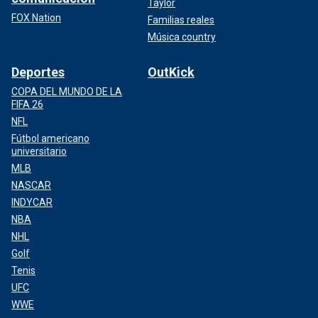
Taylor
FOX Nation
Familias reales
Música country
Deportes
OutKick
COPA DEL MUNDO DE LA
FIFA 26
NFL
Fútbol americano
universitario
MLB
NASCAR
INDYCAR
NBA
NHL
Golf
Tenis
UFC
WWE