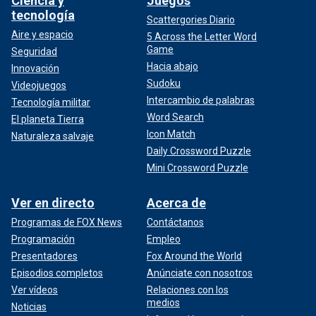
Ciencia y
Juegos
tecnología
Scattergories Diario
Aire y espacio
5 Across the Letter Word
Game
Seguridad
Hacia abajo
Innovación
Sudoku
Videojuegos
Intercambio de palabras
Tecnología militar
Word Search
El planeta Tierra
Icon Match
Naturaleza salvaje
Daily Crossword Puzzle
Mini Crossword Puzzle
Ver en directo
Acerca de
Programas de FOX News
Contáctanos
Programación
Empleo
Presentadores
Fox Around the World
Episodios completos
Anúnciate con nosotros
Ver vídeos
Relaciones con los
medios
Noticias