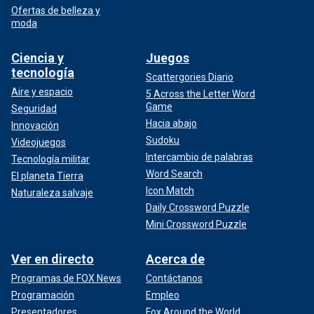
Ofertas de belleza y
moda
Ciencia y
Juegos
tecnología
Scattergories Diario
Aire y espacio
5 Across the Letter Word
Game
Seguridad
Hacia abajo
Innovación
Sudoku
Videojuegos
Intercambio de palabras
Tecnología militar
Word Search
El planeta Tierra
Icon Match
Naturaleza salvaje
Daily Crossword Puzzle
Mini Crossword Puzzle
Ver en directo
Acerca de
Programas de FOX News
Contáctanos
Programación
Empleo
Presentadores
Fox Around the World