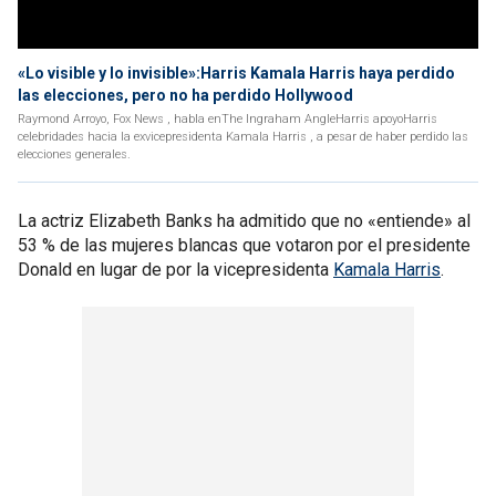
«Lo visible y lo invisible»:Harris Kamala Harris haya perdido
las elecciones, pero no ha perdido Hollywood
Raymond Arroyo, Fox News , habla enThe Ingraham AngleHarris apoyoHarris
celebridades hacia la exvicepresidenta Kamala Harris , a pesar de haber perdido las
elecciones generales.
La actriz Elizabeth Banks ha admitido que no «entiende» al
53 % de las mujeres blancas que votaron por el presidente
Donald en lugar de por la vicepresidenta
Kamala Harris
.