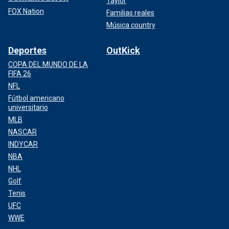
Taylor
FOX Nation
Familias reales
Música country
Deportes
OutKick
COPA DEL MUNDO DE LA
FIFA 26
NFL
Fútbol americano
universitario
MLB
NASCAR
INDYCAR
NBA
NHL
Golf
Tenis
UFC
WWE