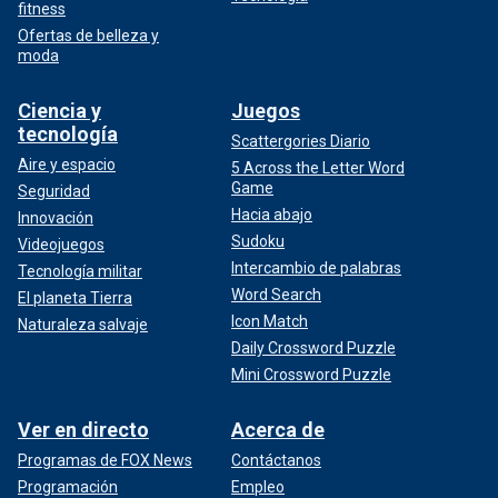
fitness
Ofertas de belleza y
moda
Ciencia y
Juegos
tecnología
Scattergories Diario
Aire y espacio
5 Across the Letter Word
Game
Seguridad
Hacia abajo
Innovación
Sudoku
Videojuegos
Intercambio de palabras
Tecnología militar
Word Search
El planeta Tierra
Icon Match
Naturaleza salvaje
Daily Crossword Puzzle
Mini Crossword Puzzle
Ver en directo
Acerca de
Programas de FOX News
Contáctanos
Programación
Empleo