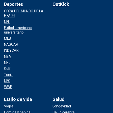
Deportes
OutKick
COPA DEL MUNDO DE LA
FIFA 26
NFL
Fútbol americano
universitario
MLB
NASCAR
INDYCAR
NBA
NHL
Golf
Tenis
UFC
WWE
Estilo de vida
Salud
Viajes
Longevidad
Comida y bebida
Salud cerebral