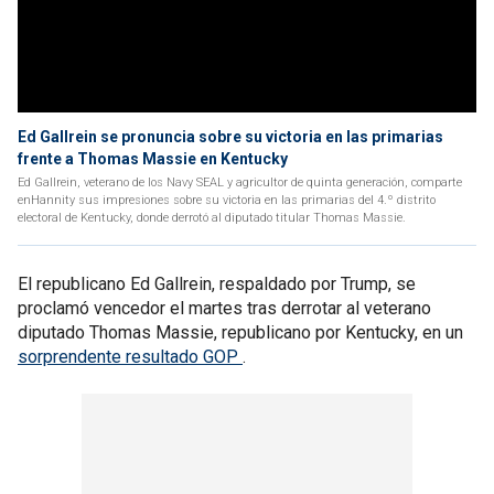
Ed Gallrein se pronuncia sobre su victoria en las primarias
frente a Thomas Massie en Kentucky
Ed Gallrein, veterano de los Navy SEAL y agricultor de quinta generación, comparte
enHannity sus impresiones sobre su victoria en las primarias del 4.º distrito
electoral de Kentucky, donde derrotó al diputado titular Thomas Massie.
El republicano Ed Gallrein, respaldado por Trump, se
proclamó vencedor el martes tras derrotar al veterano
diputado Thomas Massie, republicano por Kentucky, en un
sorprendente resultado GOP
.