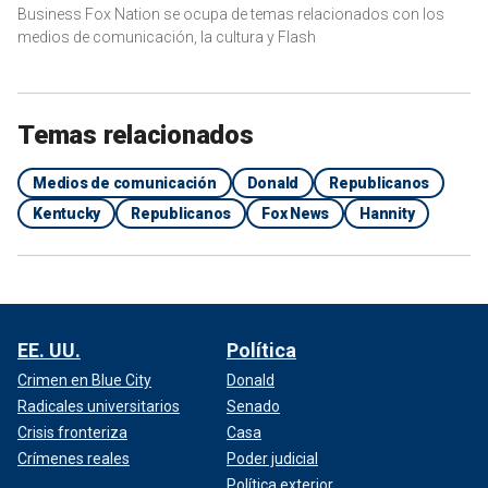
Business Fox Nation se ocupa de temas relacionados con los
medios de comunicación, la cultura y Flash
Temas relacionados
Medios de comunicación
Donald
Republicanos
Kentucky
Republicanos
Fox News
Hannity
EE. UU.
Política
Crimen en Blue City
Donald
Radicales universitarios
Senado
Crisis fronteriza
Casa
Crímenes reales
Poder judicial
Política exterior