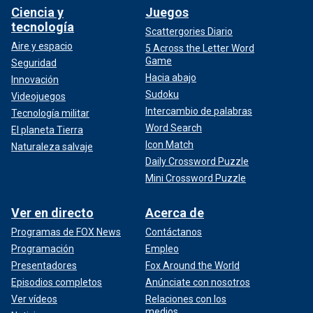
Ciencia y
Juegos
tecnología
Scattergories Diario
Aire y espacio
5 Across the Letter Word
Game
Seguridad
Hacia abajo
Innovación
Sudoku
Videojuegos
Intercambio de palabras
Tecnología militar
Word Search
El planeta Tierra
Icon Match
Naturaleza salvaje
Daily Crossword Puzzle
Mini Crossword Puzzle
Ver en directo
Acerca de
Programas de FOX News
Contáctanos
Programación
Empleo
Presentadores
Fox Around the World
Episodios completos
Anúnciate con nosotros
Ver vídeos
Relaciones con los
medios