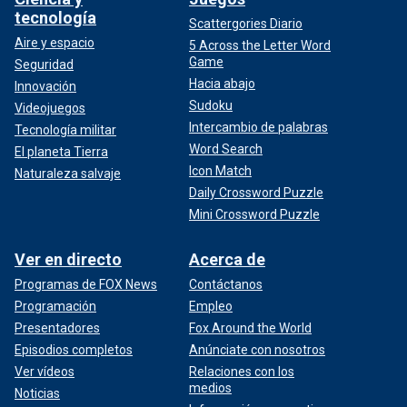
tecnología
Scattergories Diario
Aire y espacio
5 Across the Letter Word
Game
Seguridad
Hacia abajo
Innovación
Sudoku
Videojuegos
Intercambio de palabras
Tecnología militar
Word Search
El planeta Tierra
Icon Match
Naturaleza salvaje
Daily Crossword Puzzle
Mini Crossword Puzzle
Ver en directo
Acerca de
Programas de FOX News
Contáctanos
Programación
Empleo
Presentadores
Fox Around the World
Episodios completos
Anúnciate con nosotros
Ver vídeos
Relaciones con los
medios
Noticias