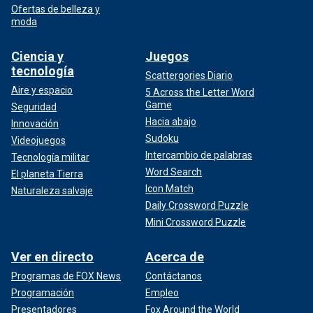
Ofertas de belleza y
moda
Ciencia y
Juegos
tecnología
Scattergories Diario
Aire y espacio
5 Across the Letter Word
Game
Seguridad
Hacia abajo
Innovación
Sudoku
Videojuegos
Intercambio de palabras
Tecnología militar
Word Search
El planeta Tierra
Icon Match
Naturaleza salvaje
Daily Crossword Puzzle
Mini Crossword Puzzle
Ver en directo
Acerca de
Programas de FOX News
Contáctanos
Programación
Empleo
Presentadores
Fox Around the World