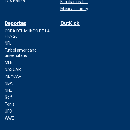
FOX Nation
Familias reales
Música country
Deportes
OutKick
COPA DEL MUNDO DE LA
FIFA 26
NFL
Fútbol americano
universitario
MLB
NASCAR
INDYCAR
NBA
NHL
Golf
Tenis
UFC
WWE