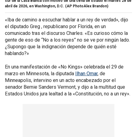
sur de la Casa Blanca con motivo de una cena de Estado el martes 28 de
abril de 2026, en Washington, D.C.
(AP PhotoAlex Brandon)
«Iba de camino a escuchar hablar a un rey de verdad», dijo
el diputado Greg , republicano por Florida, en un
comunicado tras el discurso Charles. «Es curioso cómo la
gente de eso de “No a los reyes” no se ve por ningún lado.
¿Supongo que la indignación depende de quién esté
hablando?»
En una manifestación de «No Kings» celebrada el 29 de
marzo en Minnesota, la diputada
Ilhan Omar
, de
Minneapolis, intervino en un acto encabezado por el
senador Bernie Sanders Vermont, y dijo a la multitud que
Estados Unidos jura lealtad a la «Constitución, no a un rey».