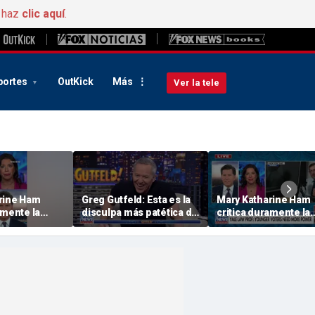
, haz
clic aquí
.
portes
OutKick
Más
Ver la tele
rine Ham
Greg Gutfeld: Esta es la
Mary Katharine Ham
amente la
disculpa más patética de
critica duramente la
electoral
la historia
propuesta electoral
un profesor
radical de un profes
de Yale