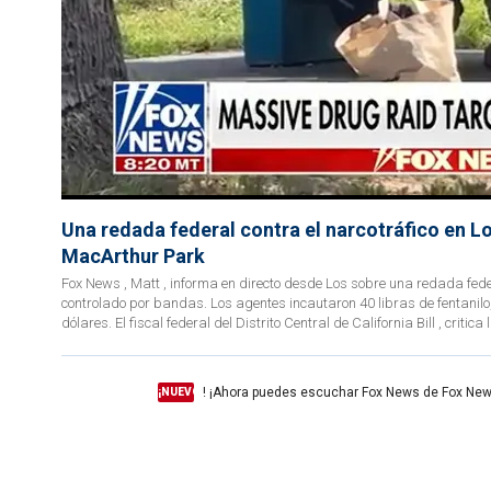
Una redada federal contra el narcotráfico en Lo
MacArthur Park
Fox News , Matt , informa en directo desde Los sobre una redada fed
controlado por bandas. Los agentes incautaron 40 libras de fentanilo, 
dólares. El fiscal federal del Distrito Central de California Bill , critic
! ¡Ahora puedes escuchar Fox News de Fox New
¡NUEVO