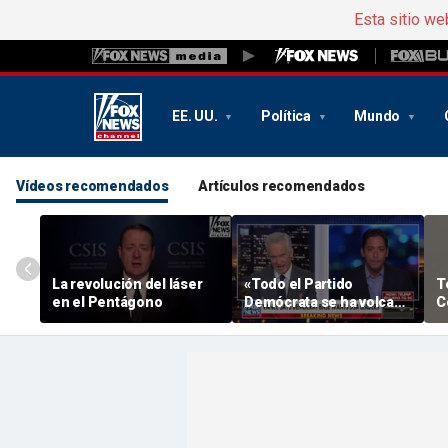
Esta sitio we
EE. UU.
Política
Mundo
Vídeos recomendados
Artículos recomendados
La revolución del láser
«Todo el Partido
T
en el Pentágono
Demócrata se ha volcado
C
en el socialismo», dice
r
Michael Knowles