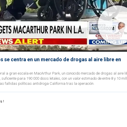
s se centra en un mercado de drogas al aire libre en
eral a gran escala en MacArthur Park, un conocido mercado de drogas al aire li
suficiente para 190 000 dosis letales, con un valor estimado de entre 8 y 10 mil
a las fallidas políticas antidroga California tras la operación.
s !