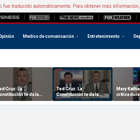
b fue traducido automáticamente. Para obtener más información
Opinión
Medios de comunicación
Entretenimiento
De
ed Cruz: La
Ted Cruz: La
Mary Katha
onstitución te da la
Constitución te da la
critica dur
espuesta
respuesta
propuesta 
radical de 
de Yale