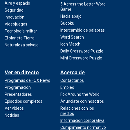
Aire y espacio
5 Across the Letter Word
Game
Seguridad
Hacia abajo
Innovación
Sudoku
Videojuegos
Intercambio de palabras
Tecnología militar
Word Search
El planeta Tierra
Icon Match
Naturaleza salvaje
Daily Crossword Puzzle
Mini Crossword Puzzle
Ver en directo
Acerca de
Programas de FOX News
Contáctanos
Programación
Empleo
Presentadores
Fox Around the World
Episodios completos
Anúnciate con nosotros
Ver vídeos
Relaciones con los
medios
Noticias
Información corporativa
Cumplimiento normativo