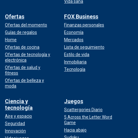
Vida sana
Ofertas
FOX Business
Ofertas del momento
Finanzas personales
Guías de regalos
Economía
Home
Mercados
Ofertas de cocina
Lista de seguimiento
Ofertas de tecnología y
Estilo de vida
electrónica
Inmobiliaria
Ofertas de salud y
Tecnología
fitness
Ofertas de belleza y
moda
Ciencia y
Juegos
tecnología
Scattergories Diario
Aire y espacio
5 Across the Letter Word
Game
Seguridad
Hacia abajo
Innovación
Sudoku