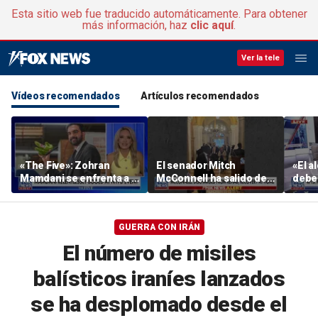
Esta sitio web fue traducido automáticamente. Para obtener
más información, haz
clic aquí
.
Ver la tele
Vídeos recomendados
Artículos recomendados
«The Five»: Zohran
El senador Mitch
«El a
Mamdani se enfrenta a la
McConnell ha salido del
deber
realidad
centro de rehabilitación
venir
GUERRA CON IRÁN
El número de misiles
balísticos iraníes lanzados
se ha desplomado desde el