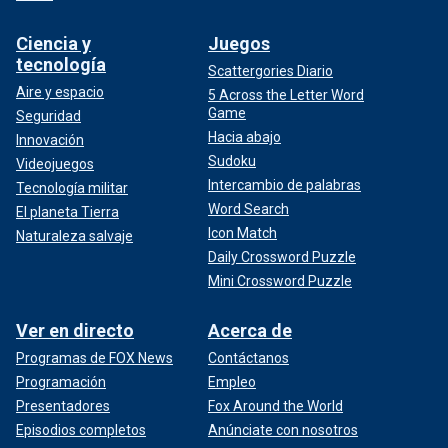
Ciencia y
Juegos
tecnología
Scattergories Diario
Aire y espacio
5 Across the Letter Word
Game
Seguridad
Hacia abajo
Innovación
Sudoku
Videojuegos
Intercambio de palabras
Tecnología militar
Word Search
El planeta Tierra
Icon Match
Naturaleza salvaje
Daily Crossword Puzzle
Mini Crossword Puzzle
Ver en directo
Acerca de
Programas de FOX News
Contáctanos
Programación
Empleo
Presentadores
Fox Around the World
Episodios completos
Anúnciate con nosotros