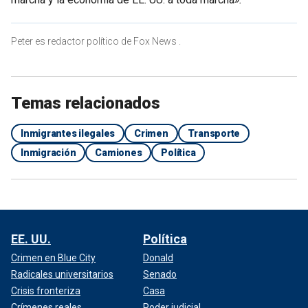
Peter es redactor político de Fox News .
Temas relacionados
Inmigrantes ilegales
Crimen
Transporte
Inmigración
Camiones
Política
EE. UU.
Política
Crimen en Blue City
Donald
Radicales universitarios
Senado
Crisis fronteriza
Casa
Crímenes reales
Poder judicial