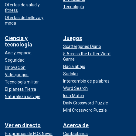
Ofertas de salud y
Tecnología
fitness
Ofertas de belleza y
moda
Ciencia y
Juegos
tecnología
Scattergories Diario
Aire y espacio
5 Across the Letter Word
Game
Seguridad
Hacia abajo
Innovación
Sudoku
Videojuegos
Intercambio de palabras
Tecnología militar
Word Search
El planeta Tierra
Icon Match
Naturaleza salvaje
Daily Crossword Puzzle
Mini Crossword Puzzle
Ver en directo
Acerca de
Programas de FOX News
Contáctanos