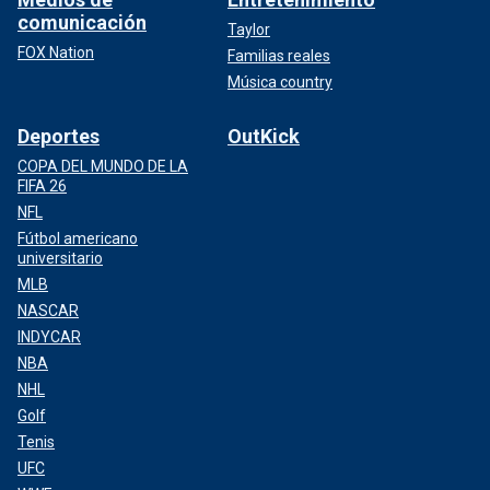
comunicación
Taylor
FOX Nation
Familias reales
Música country
Deportes
OutKick
COPA DEL MUNDO DE LA
FIFA 26
NFL
Fútbol americano
universitario
MLB
NASCAR
INDYCAR
NBA
NHL
Golf
Tenis
UFC