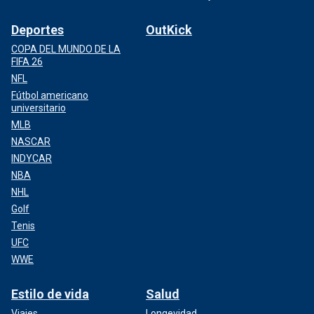
Deportes
OutKick
COPA DEL MUNDO DE LA
FIFA 26
NFL
Fútbol americano
universitario
MLB
NASCAR
INDYCAR
NBA
NHL
Golf
Tenis
UFC
WWE
Estilo de vida
Salud
Viajes
Longevidad