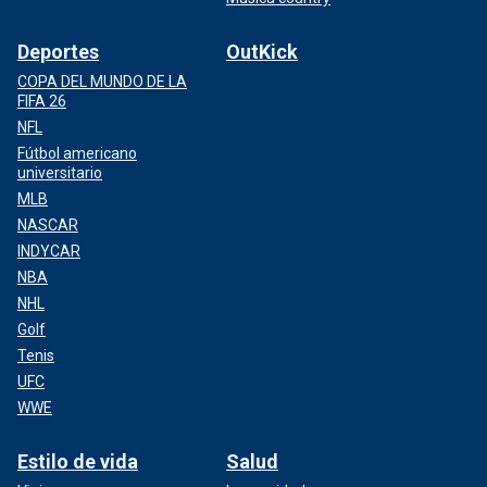
Deportes
OutKick
COPA DEL MUNDO DE LA
FIFA 26
NFL
Fútbol americano
universitario
MLB
NASCAR
INDYCAR
NBA
NHL
Golf
Tenis
UFC
WWE
Estilo de vida
Salud