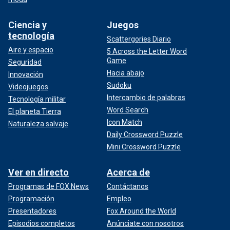
Ciencia y
Juegos
tecnología
Scattergories Diario
Aire y espacio
5 Across the Letter Word
Game
Seguridad
Hacia abajo
Innovación
Sudoku
Videojuegos
Intercambio de palabras
Tecnología militar
Word Search
El planeta Tierra
Icon Match
Naturaleza salvaje
Daily Crossword Puzzle
Mini Crossword Puzzle
Ver en directo
Acerca de
Programas de FOX News
Contáctanos
Programación
Empleo
Presentadores
Fox Around the World
Episodios completos
Anúnciate con nosotros