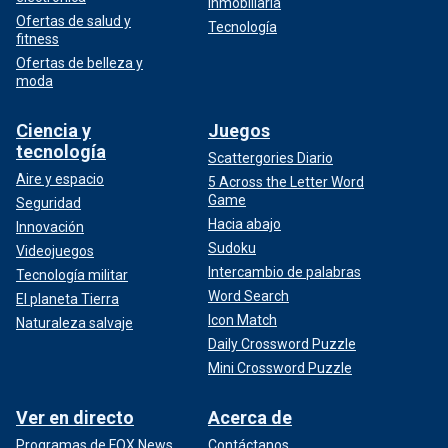
Inmobiliaria
Ofertas de salud y
Tecnología
fitness
Ofertas de belleza y
moda
Ciencia y
Juegos
tecnología
Scattergories Diario
Aire y espacio
5 Across the Letter Word
Game
Seguridad
Hacia abajo
Innovación
Sudoku
Videojuegos
Intercambio de palabras
Tecnología militar
Word Search
El planeta Tierra
Icon Match
Naturaleza salvaje
Daily Crossword Puzzle
Mini Crossword Puzzle
Ver en directo
Acerca de
Programas de FOX News
Contáctanos