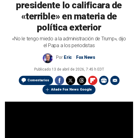
presidente lo calificara de
«terrible» en materia de
política exterior
«No le tengo miedo a la administración de Trump», dijo
el Papa a los periodistas
Por
Eric
Fox News
Publicado
13 de abril de 2026, 7:45 h EDT
Comentarios
Añade Fox News Google