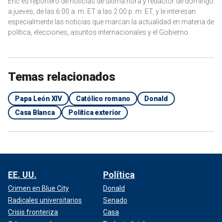
Eric es reportero de noticias de última hora y redactor de domingo
a jueves, de las 6:00 a. m. ET a las 2:00 p. m. ET, y le interesan
especialmente las noticias que marcan la actualidad en materia de
política, elecciones, asuntos internacionales y el Gobierno.
Temas relacionados
Papa León XIV
Católico romano
Donald
Casa Blanca
Política exterior
EE. UU.
Política
Crimen en Blue City
Donald
Radicales universitarios
Senado
Crisis fronteriza
Casa