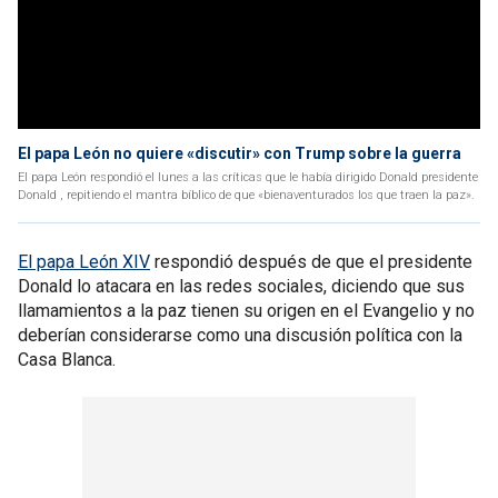
El papa León no quiere «discutir» con Trump sobre la guerra
El papa León respondió el lunes a las críticas que le había dirigido Donald presidente
Donald , repitiendo el mantra bíblico de que «bienaventurados los que traen la paz».
El papa León XIV
respondió después de que el presidente
Donald lo atacara en las redes sociales, diciendo que sus
llamamientos a la paz tienen su origen en el Evangelio y no
deberían considerarse como una discusión política con la
Casa Blanca.