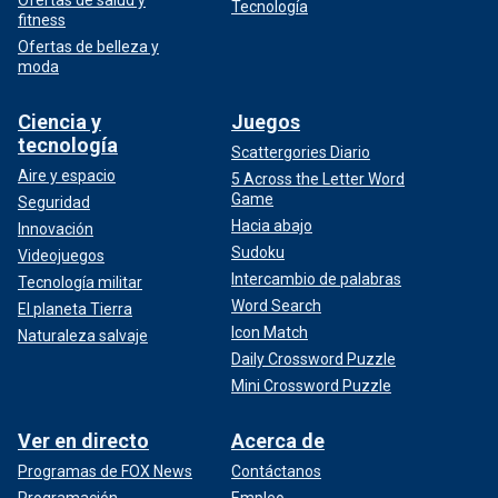
Tecnología
fitness
Ofertas de belleza y
moda
Ciencia y
Juegos
tecnología
Scattergories Diario
Aire y espacio
5 Across the Letter Word
Game
Seguridad
Hacia abajo
Innovación
Sudoku
Videojuegos
Intercambio de palabras
Tecnología militar
Word Search
El planeta Tierra
Icon Match
Naturaleza salvaje
Daily Crossword Puzzle
Mini Crossword Puzzle
Ver en directo
Acerca de
Programas de FOX News
Contáctanos
Programación
Empleo