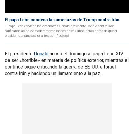
El papa León condena las amenazas de Trump contra Irán
El papa León condenó las amenazas Donald presidente Donald contra Irán
calificándolas de «verdaderamente inaceptables» unas horas antes de que el
presidente anunciara una tregua. (Reuters)
El presidente
Donald
acusó el domingo al papa León XIV
de ser «horrible» en materia de política exterior, mientras el
pontífice sigue criticando la guerra de EE. UU. e Israel
contra Irán y haciendo un llamamiento a la paz.