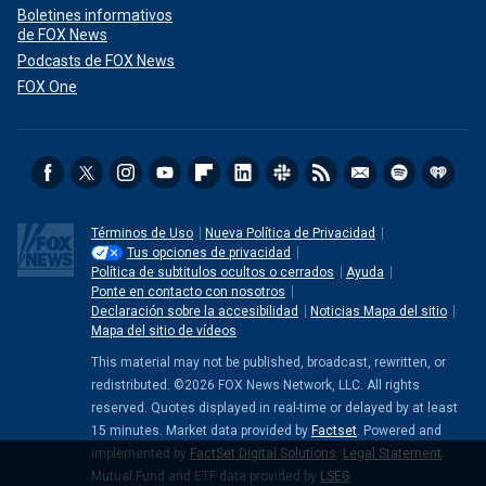
Boletines informativos
de FOX News
Podcasts de FOX News
FOX One
Términos de Uso
Nueva Política de Privacidad
Tus opciones de privacidad
Política de subtitulos ocultos o cerrados
Ayuda
Ponte en contacto con nosotros
Declaración sobre la accesibilidad
Noticias Mapa del sitio
Mapa del sitio de vídeos
This material may not be published, broadcast, rewritten, or
redistributed. ©2026 FOX News Network, LLC. All rights
reserved. Quotes displayed in real-time or delayed by at least
15 minutes. Market data provided by
Factset
. Powered and
implemented by
FactSet Digital Solutions
.
Legal Statement
.
Mutual Fund and ETF data provided by
LSEG
.