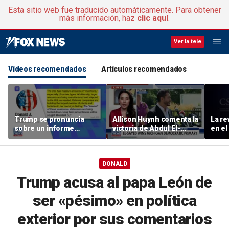
Esta sitio web fue traducido automáticamente. Para obtener
más información, haz
clic aquí
.
Ver la tele
Vídeos recomendados
Artículos recomendados
Trump se pronuncia
Allison Huynh comenta la
La re
sobre un informe
victoria de Abdul El-
en e
alarmante sobre
Sayed en las primarias
municiones y promete
demócratas de l
dar caza a los
Michigan
DONALD
«filtradores»
Trump acusa al papa León de
ser «pésimo» en política
exterior por sus comentarios